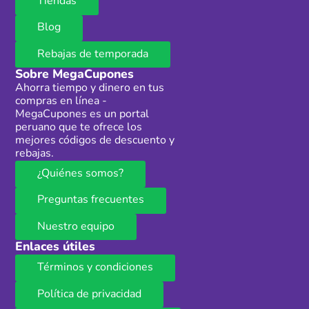
Tiendas
Blog
Rebajas de temporada
Sobre MegaCupones
Ahorra tiempo y dinero en tus
compras en línea -
MegaCupones es un portal
peruano que te ofrece los
mejores códigos de descuento y
rebajas.
¿Quiénes somos?
Preguntas frecuentes
Nuestro equipo
Enlaces útiles
Términos y condiciones
Política de privacidad