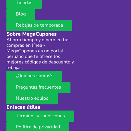
Tiendas
Blog
Rebajas de temporada
Sobre MegaCupones
Ahorra tiempo y dinero en tus
compras en línea -
MegaCupones es un portal
peruano que te ofrece los
mejores códigos de descuento y
rebajas.
¿Quiénes somos?
Preguntas frecuentes
Nuestro equipo
Enlaces útiles
Términos y condiciones
Política de privacidad