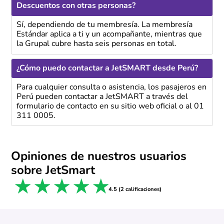
Descuentos con otras personas?
Sí, dependiendo de tu membresía. La membresía
Estándar aplica a ti y un acompañante, mientras que
la Grupal cubre hasta seis personas en total.
¿Cómo puedo contactar a JetSMART desde Perú?
Para cualquier consulta o asistencia, los pasajeros en
Perú pueden contactar a JetSMART a través del
formulario de contacto en su sitio web oficial o al 01
311 0005.
Opiniones de nuestros usuarios
sobre JetSmart
1 star
2 stars
3 stars
4 stars
5 stars
4.5 (2 calificaciones)