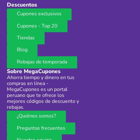
Descuentos
Cupones exclusivos
Cupones - Top 20
Tiendas
Blog
Rebajas de temporada
Sobre MegaCupones
Ahorra tiempo y dinero en tus
compras en línea -
MegaCupones es un portal
peruano que te ofrece los
mejores códigos de descuento y
rebajas.
¿Quiénes somos?
Preguntas frecuentes