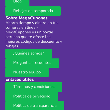
Blog
Rebajas de temporada
Sobre MegaCupones
Ahorra tiempo y dinero en tus
compras en línea -
MegaCupones es un portal
peruano que te ofrece los
mejores códigos de descuento y
rebajas.
¿Quiénes somos?
Preguntas frecuentes
Nuestro equipo
Enlaces útiles
Términos y condiciones
Política de privacidad
Política de transparencia