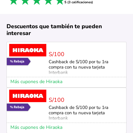
1 star
2 stars
3 stars
4 stars
5 stars
5 (3 calificaciones)
Descuentos que también te pueden
interesar
S/100
Cashback de S/100 por tu 1ra
compra con tu nueva tarjeta
Interbank
Más cupones de Hiraoka
S/100
Cashback de S/100 por tu 1ra
compra con tu nueva tarjeta
Interbank
Más cupones de Hiraoka