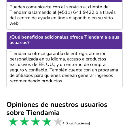
Puedes comunicarte con el servicio al cliente de
Tiendamia llamando al (+511) 641 9422 o a través
del centro de ayuda en línea disponible en su sitio
web.
¿Qué beneficios adicionales ofrece Tiendamia a sus
usuarios?
Tiendamia ofrece garantía de entrega, atención
personalizada en tu idioma, acceso a productos
exclusivos de EE. UU., y un entorno de compra
seguro y confiable. También cuenta con un programa
de afiliados para quienes desean generar ingresos
recomendando productos.
Opiniones de nuestros usuarios
sobre Tiendamia
1 star
2 stars
3 stars
4 stars
5 stars
4 (2 calificaciones)