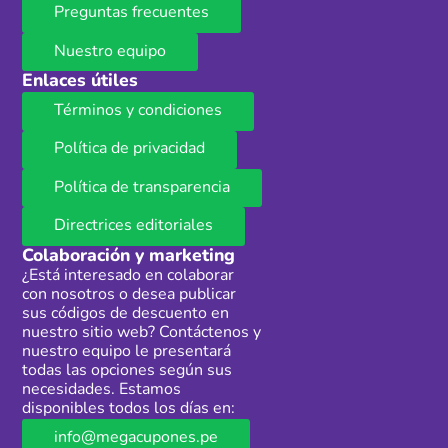
Preguntas frecuentes
Nuestro equipo
Enlaces útiles
Términos y condiciones
Política de privacidad
Política de transparencia
Directrices editoriales
Colaboración y marketing
¿Está interesado en colaborar
con nosotros o desea publicar
sus códigos de descuento en
nuestro sitio web? Contáctenos y
nuestro equipo le presentará
todas las opciones según sus
necesidades. Estamos
disponibles todos los días en:
info@megacupones.pe