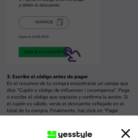
3. Escribe el código antes de pagar
En el resumen de tu compra encontrarás un campo que
dice “Cupón o código de influencer / recompensa”. Pega
o escribe el código que copiaste y confirma la acción. Si
el cupón es válido, verás el descuento reflejado en el
total de tu compra. Finalmente, haz click en “Pagar
ahora” y ¡listo! tu pedido estará en casa en pocas
semanas.