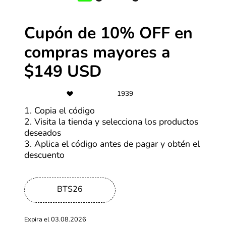
Cupón de 10% OFF en
compras mayores a
$149 USD
¿Qué pasa si no veo un cupón pero sí ofertas?
1939
1. Encuentra la mejor oferta
Así como con los cupones, al hacer clic en YesStyle,
1. Copia el código
encontrarás una serie de ofertas en la tienda. Revisa
2. Visita la tienda y selecciona los productos
cada uno y selecciona “Ver oferta” en la que te parezca
deseados
más atractiva.
3. Aplica el código antes de pagar y obtén el
descuento
BTS26
Expira el 03.08.2026