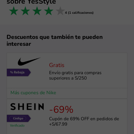
sobre YesStyle
1 star
2 stars
3 stars
4 stars
5 stars
4 (1 calificaciones)
Descuentos que también te pueden
interesar
Gratis
Envío gratis para compras
superiores a S/250
Más cupones de Nike
-69%
Cupón de 69% OFF en pedidos de
+S/67.99