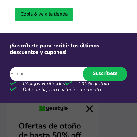
Copia & ve a la tienda
2. Conoce los detalles y visita la tienda
Se abrirá una ventana con mayor información de la
oferta y debes hacer clic en “Ir a la tienda”. En cuestión
de segundos, serás redirigido a la página web de
YesStyle. Estando allí, selecciona tus productos
¡Suscríbete para recibir los últimos
favoritos y añadelos en tu carrito. No olvides revisar el
descuentos y cupones!
resumen de tu compra para saber que tu descuento
está siendo aplicado. Con estos sencillos pasos,
aprovechar al máximo los códigos y descuentos de
Suscríbete
YesStyle será más fácil que nunca. ¡Ahorra en grande en
cada compra!
Códigos verificados
100% gratuito
Date de baja en cualquier momento