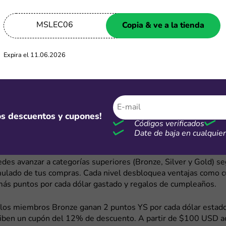
dos como PayPal o tarjetas seleccionadas.
MSLEC06
Copia & ve a la tienda
 en la app de YesStyle
la aplicación oficial de YesStyle puedes recibir 50 puntos YS 
Expira el 11.06.2026
además de acceder a promociones exclusivas disponibles solo 
bién recibirás notificaciones sobre descuentos temporales, la
tacados. Estas ofertas suelen tener cupos limitados, así que 
activar las alertas para no perderlas.
mos descuentos y cupones!
 y ofertas del programa Elite Club
Códigos verificados
Date de baja en cualqui
b de YesStyle es un programa de fidelidad que recompensa tus
ficios exclusivos. Al registrarte como miembro, comienzas con
des avanzar a categorías superiores (Bronze, Silver y Gold) se
ulado de tus compras. Cada nivel desbloquea ventajas como 
 más puntos por cada dólar gastado y regalos de cumpleaños.
 los miembros Bronze ganan 2 puntos YS por cada dólar esta
ciben un cupón del 12% de descuento. A partir de $100 USD 