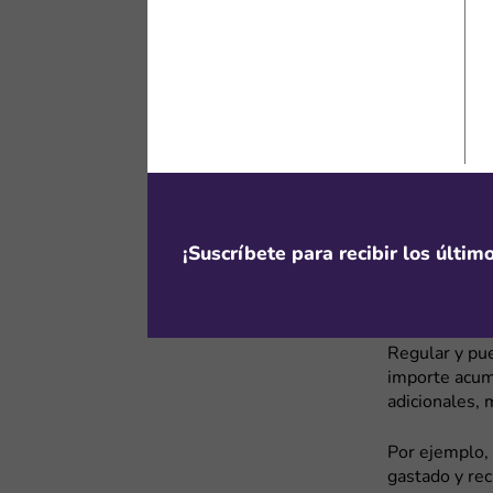
ciertos méto
Descuentos
Al descargar 
bienvenida, 
móviles. Tam
productos des
recomendable 
¡Suscríbete para recibir los últi
Beneficios
El Elite Clu
puntos y bene
Regular y pue
importe acum
adicionales,
Por ejemplo,
gastado y re