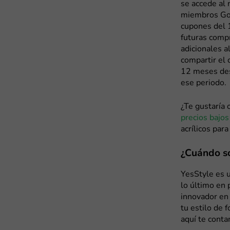
se accede al 
miembros Gol
cupones del 
futuras comp
adicionales a
compartir el
12 meses des
ese periodo.
¿Te gustaría 
precios bajos
acrílicos par
¿Cuándo so
YesStyle es u
lo último en 
innovador en
tu estilo de 
aquí te cont