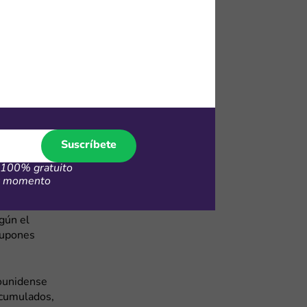
como bono de
para compras
nzamientos y
es
Suscríbete
100% gratuito
er momento
 compras con
 el nivel
gún el
cupones
dounidense
acumulados,