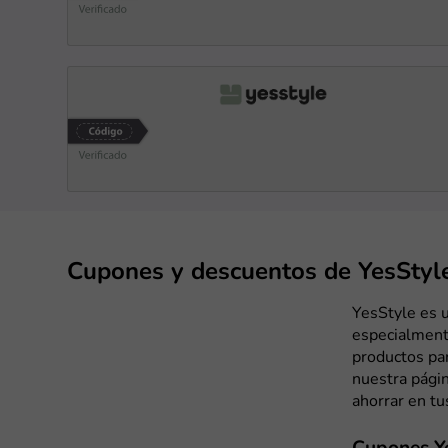
Cupones y descuentos de YesStyl
YesStyle es u
especialmente
productos par
nuestra pági
ahorrar en t