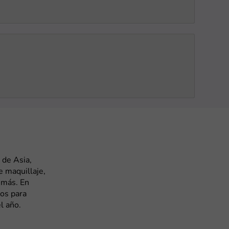
 de Asia,
e maquillaje,
y más. En
os para
l año.