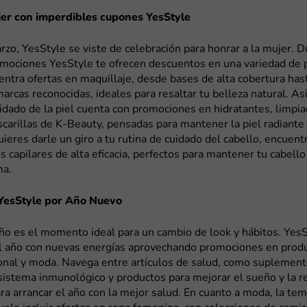
jer con imperdibles cupones YesStyle
zo, YesStyle se viste de celebración para honrar a la mujer. D
romociones YesStyle te ofrecen descuentos en una variedad de 
entra ofertas en maquillaje, desde bases de alta cobertura has
rcas reconocidas, ideales para resaltar tu belleza natural. As
idado de la piel cuenta con promociones en hidratantes, limpi
scarillas de K-Beauty, pensadas para mantener la piel radiante
ieres darle un giro a tu rutina de cuidado del cabello, encue
s capilares de alta eficacia, perfectos para mantener tu cabell
ma.
YesStyle por Año Nuevo
 año es el momento ideal para un cambio de look y hábitos. YesS
l año con nuevas energías aprovechando promociones en produ
onal y moda. Navega entre artículos de salud, como suplement
 sistema inmunológico y productos para mejorar el sueño y la re
ra arrancar el año con la mejor salud. En cuanto a moda, la te