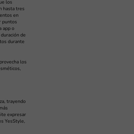
ue los
 hasta tres
entos en
r puntos
a app o
 duración de
itos durante
Aprovecha los
osméticos,
eza, trayendo
 más
ite expresar
es YesStyle,