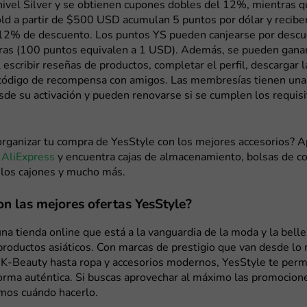
nivel Silver y se obtienen cupones dobles del 12%, mientras q
d a partir de $500 USD acumulan 5 puntos por dólar y reciben
12% de descuento. Los puntos YS pueden canjearse por descu
ras (100 puntos equivalen a 1 USD). Además, se pueden gana
l escribir reseñas de productos, completar el perfil, descargar l
 código de recompensa con amigos. Las membresías tienen una
de su activación y pueden renovarse si se cumplen los requis
organizar tu compra de YesStyle con los mejores accesorios? 
 AliExpress
y encuentra cajas de almacenamiento, bolsas de c
a los cajones y mucho más.
n las mejores ofertas YesStyle?
na tienda online que está a la vanguardia de la moda y la bell
productos asiáticos. Con marcas de prestigio que van desde lo
 K-Beauty hasta ropa y accesorios modernos, YesStyle te perm
forma auténtica. Si buscas aprovechar al máximo las promocion
amos cuándo hacerlo.