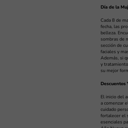
Día de la Mu
Cada 8 de mar
fecha, las p
belleza. Encu
sombras de ma
sección de cu
faciales y ma
Además, si qu
y tratamiento
su mejor for
Descuentos 
El inicio del
a comenzar e
cuidado pers
fortalecer el
esenciales pa