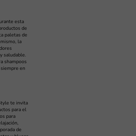
urante esta
productos de
ta paletas de
imismo, la
adores
 y saludable.
ntra shampoos
o siempre en
tyle te invita
ctos para el
os para
lajación,
mporada de