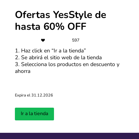
Ofertas YesStyle de
1. Encuentra la mejor oferta
Así como con los cupones, al hacer clic en YesStyle,
hasta 60% OFF
encontrarás una serie de ofertas en la tienda. Revisa
cada uno y selecciona “Ver oferta” en la que te parezca
más atractiva.
597
1. Haz click en “Ir a la tienda”
2. Se abrirá el sitio web de la tienda
3. Selecciona los productos en descuento y
ahorra
Expira el 31.12.2026
2. Conoce los detalles y visita la tienda
Ir a la tienda
Se abrirá una ventana con mayor información de la
oferta y debes hacer clic en “Ir a la tienda”. En cuestión
de segundos, serás redirigido a la página web de
YesStyle. Estando allí, selecciona tus productos