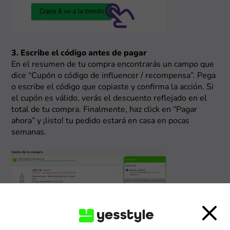
3. Escribe el código antes de pagar
En el resumen de tu compra encontrarás un campo que
dice “Cupón o código de influencer / recompensa”. Pega
o escribe el código que copiaste y confirma la acción. Si
el cupón es válido, verás el descuento reflejado en el
total de tu compra. Finalmente, haz click en “Pagar
ahora” y ¡listo! tu pedido estará en casa en pocas
semanas.
¿Qué pasa si no veo un cupón pero sí ofertas?