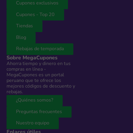
Cupones exclusivos
Cupones - Top 20
Tiendas
Blog
Rebajas de temporada
Sobre MegaCupones
Ahorra tiempo y dinero en tus
compras en línea -
MegaCupones es un portal
peruano que te ofrece los
mejores códigos de descuento y
rebajas.
¿Quiénes somos?
Preguntas frecuentes
Nuestro equipo
Enlaces útiles