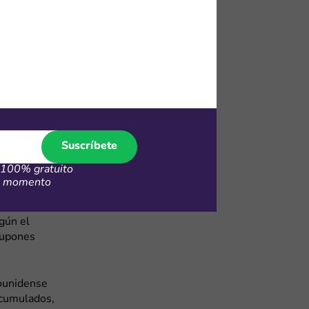
como bono de
para compras
nzamientos y
es
Suscríbete
100% gratuito
er momento
 compras con
 el nivel
gún el
cupones
dounidense
acumulados,