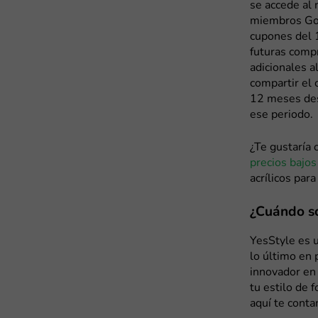
se accede al 
miembros Gol
cupones del 
futuras comp
adicionales a
compartir el
12 meses des
ese periodo.
¿Te gustaría 
precios bajos
acrílicos par
¿Cuándo so
YesStyle es u
lo último en 
innovador en
tu estilo de 
aquí te cont