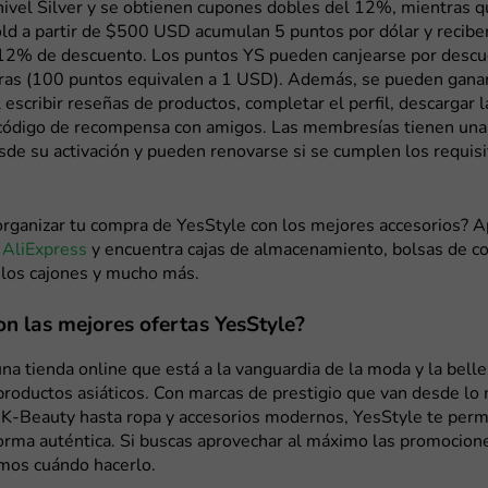
nivel Silver y se obtienen cupones dobles del 12%, mientras q
d a partir de $500 USD acumulan 5 puntos por dólar y reciben
12% de descuento. Los puntos YS pueden canjearse por descu
ras (100 puntos equivalen a 1 USD). Además, se pueden gana
l escribir reseñas de productos, completar el perfil, descargar l
 código de recompensa con amigos. Las membresías tienen una
de su activación y pueden renovarse si se cumplen los requis
organizar tu compra de YesStyle con los mejores accesorios? 
 AliExpress
y encuentra cajas de almacenamiento, bolsas de c
a los cajones y mucho más.
n las mejores ofertas YesStyle?
na tienda online que está a la vanguardia de la moda y la bell
productos asiáticos. Con marcas de prestigio que van desde lo
 K-Beauty hasta ropa y accesorios modernos, YesStyle te perm
forma auténtica. Si buscas aprovechar al máximo las promocion
amos cuándo hacerlo.