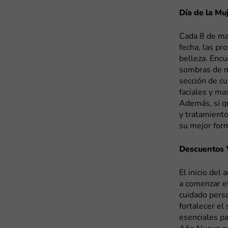
Día de la Mu
Cada 8 de mar
fecha, las p
belleza. Encu
sombras de ma
sección de cu
faciales y ma
Además, si qu
y tratamiento
su mejor for
Descuentos 
El inicio del
a comenzar e
cuidado pers
fortalecer el
esenciales pa