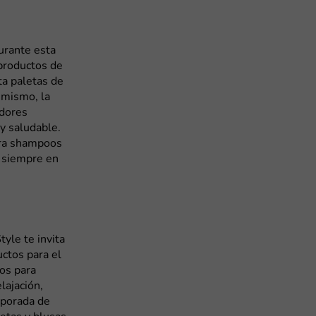
urante esta
productos de
ta paletas de
imismo, la
adores
 y saludable.
ntra shampoos
o siempre en
tyle te invita
ctos para el
os para
lajación,
mporada de