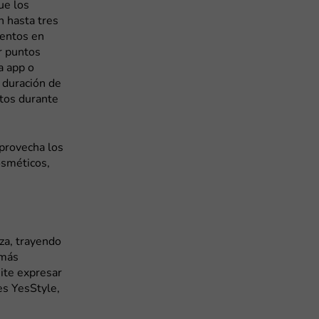
ue los
 hasta tres
entos en
r puntos
a app o
 duración de
itos durante
Aprovecha los
osméticos,
eza, trayendo
 más
ite expresar
es YesStyle,