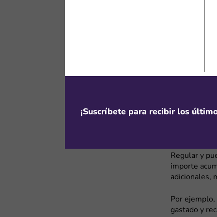
ciertos méto
Descuentos
Al descargar 
bienvenida, 
móviles. Tam
productos des
recomendable 
¡Suscríbete para recibir los últi
Beneficios
El Elite Clu
puntos y bene
Regular y pue
importe acum
adicionales,
Por ejemplo,
gastado y re