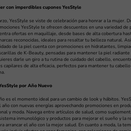
jer con imperdibles cupones YesStyle
zo, YesStyle se viste de celebración para honrar a la mujer. D
romociones YesStyle te ofrecen descuentos en una variedad de 
entra ofertas en maquillaje, desde bases de alta cobertura has
rcas reconocidas, ideales para resaltar tu belleza natural. As
idado de la piel cuenta con promociones en hidratantes, limpi
scarillas de K-Beauty, pensadas para mantener la piel radiante
ieres darle un giro a tu rutina de cuidado del cabello, encue
s capilares de alta eficacia, perfectos para mantener tu cabell
ma.
YesStyle por Año Nuevo
 año es el momento ideal para un cambio de look y hábitos. YesS
l año con nuevas energías aprovechando promociones en produ
onal y moda. Navega entre artículos de salud, como suplement
 sistema inmunológico y productos para mejorar el sueño y la re
ra arrancar el año con la mejor salud. En cuanto a moda, la te