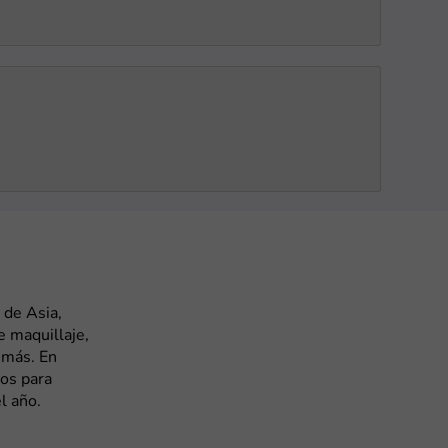
 de Asia,
e maquillaje,
y más. En
os para
l año.