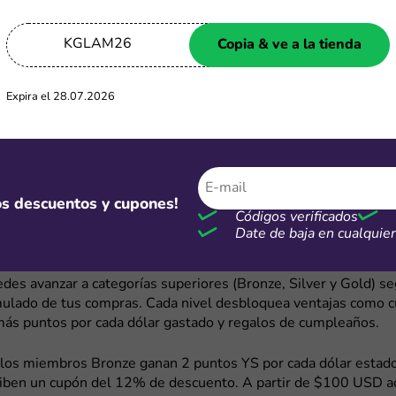
dos como PayPal o tarjetas seleccionadas.
KGLAM26
Copia & ve a la tienda
 en la app de YesStyle
la aplicación oficial de YesStyle puedes recibir 50 puntos YS 
Expira el 28.07.2026
además de acceder a promociones exclusivas disponibles solo 
bién recibirás notificaciones sobre descuentos temporales, la
tacados. Estas ofertas suelen tener cupos limitados, así que 
activar las alertas para no perderlas.
mos descuentos y cupones!
 y ofertas del programa Elite Club
Códigos verificados
Date de baja en cualqui
b de YesStyle es un programa de fidelidad que recompensa tus
ficios exclusivos. Al registrarte como miembro, comienzas con
des avanzar a categorías superiores (Bronze, Silver y Gold) se
ulado de tus compras. Cada nivel desbloquea ventajas como 
 más puntos por cada dólar gastado y regalos de cumpleaños.
 los miembros Bronze ganan 2 puntos YS por cada dólar esta
ciben un cupón del 12% de descuento. A partir de $100 USD 