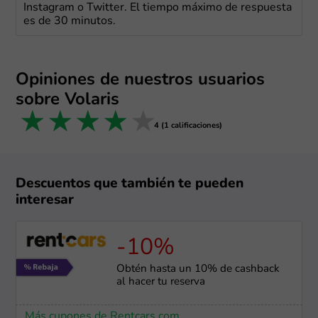
Instagram o Twitter. El tiempo máximo de respuesta
es de 30 minutos.
Opiniones de nuestros usuarios
sobre Volaris
1 star
2 stars
3 stars
4 stars
5 stars
4 (1 calificaciones)
Descuentos que también te pueden
interesar
-10%
Obtén hasta un 10% de cashback
al hacer tu reserva
Más cupones de Rentcars.com