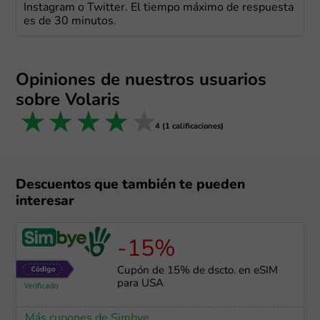
Instagram o Twitter. El tiempo máximo de respuesta
es de 30 minutos.
Opiniones de nuestros usuarios
sobre Volaris
1 star
2 stars
3 stars
4 stars
5 stars
4 (1 calificaciones)
Descuentos que también te pueden
interesar
-15%
Cupón de 15% de dscto. en eSIM
para USA
Más cupones de Simbye