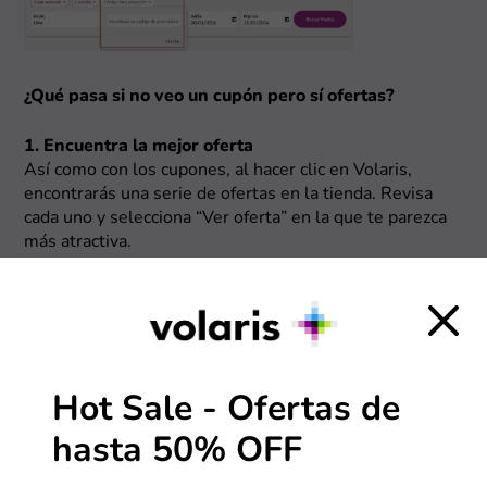
¿Qué pasa si no veo un cupón pero sí ofertas?
1. Encuentra la mejor oferta
Así como con los cupones, al hacer clic en Volaris,
encontrarás una serie de ofertas en la tienda. Revisa
cada uno y selecciona “Ver oferta” en la que te parezca
más atractiva.
Hot Sale - Ofertas de
hasta 50% OFF
2. Conoce los detalles y visita la tienda