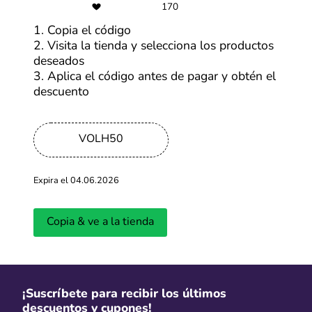
170
Se abrirá una ventana con mayor información de la
oferta y debes hacer clic en “Ir a la tienda”. En cuestión
1. Copia el código
de segundos, serás redirigido a la página web de
2. Visita la tienda y selecciona los productos
Volaris. Estando allí, selecciona tus productos favoritos
deseados
y añadelos en tu carrito. No olvides revisar el resumen
3. Aplica el código antes de pagar y obtén el
de tu compra para saber que tu descuento está siendo
descuento
aplicado. Con estos sencillos pasos, aprovechar al
máximo los códigos y descuentos de Volaris será más
fácil que nunca. ¡Ahorra en grande en cada compra!
VOLH50
Expira el 04.06.2026
Copia & ve a la tienda
¡Suscríbete para recibir los últimos
descuentos y cupones!