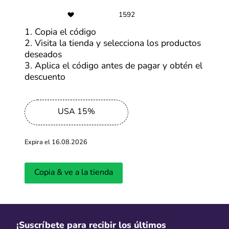
Se abrirá una ventana con mayor información de la
1592
oferta y debes hacer clic en “Ir a la tienda”. En cuestión
1. Copia el código
de segundos, serás redirigido a la página web de
2. Visita la tienda y selecciona los productos
Volaris. Estando allí, selecciona tus productos favoritos
deseados
y añadelos en tu carrito. No olvides revisar el resumen
3. Aplica el código antes de pagar y obtén el
de tu compra para saber que tu descuento está siendo
descuento
aplicado. Con estos sencillos pasos, aprovechar al
máximo los códigos y descuentos de Volaris será más
fácil que nunca. ¡Ahorra en grande en cada compra!
USA 15%
Expira el 16.08.2026
Copia & ve a la tienda
¡Suscríbete para recibir los últimos