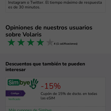
Instagram o Twitter. El tiempo máximo de respuesta
es de 30 minutos.
Opiniones de nuestros usuarios
sobre Volaris
1 star
2 stars
3 stars
4 stars
5 stars
4 (1 calificaciones)
Descuentos que también te pueden
interesar
-15%
Cupón de 15% de dscto. en todas
las eSIM
Más cupones de Simbye