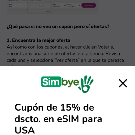
¿Qué pasa si no veo un cupón pero sí ofertas?
1. Encuentra la mejor oferta
Así como con los cupones, al hacer clic en Volaris,
encontrarás una serie de ofertas en la tienda. Revisa
cada uno y selecciona “Ver oferta” en la que te parezca
más atractiva.
Cupón de 15% de
dscto. en eSIM para
USA
2. Conoce los detalles y visita la tienda