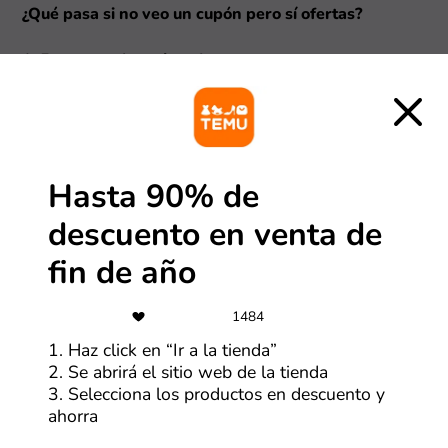
¿Qué pasa si no veo un cupón pero sí ofertas?
1. Encuentra la mejor oferta
Así como con los cupones, al hacer clic en Temu,
encontrarás una serie de ofertas en la tienda. Revisa
cada uno y selecciona “Ver oferta” en la que te parezca
más atractiva.
Hasta 90% de
descuento en venta de
fin de año
1484
1. Haz click en “Ir a la tienda”
2. Se abrirá el sitio web de la tienda
2. Conoce los detalles y visita la tienda
3. Selecciona los productos en descuento y
Se abrirá una ventana con mayor información de la
ahorra
oferta y debes hacer clic en “Ir a la tienda”. En cuestión
de segundos, serás redirigido a la página web de Temu.