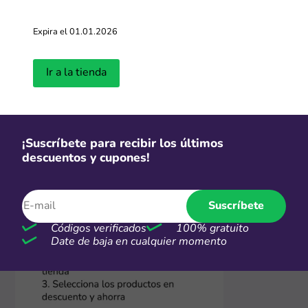
Estando allí, selecciona tus productos favoritos y
añadelos en tu carrito. No olvides revisar el resumen de
Expira el 01.01.2026
tu compra para saber que tu descuento está siendo
aplicado. Con estos sencillos pasos, aprovechar al
máximo los códigos y descuentos de Temu será más
Ir a la tienda
fácil que nunca. ¡Ahorra en grande en cada compra!
¡Suscríbete para recibir los últimos
descuentos y cupones!
Suscríbete
Códigos verificados
100% gratuito
Date de baja en cualquier momento