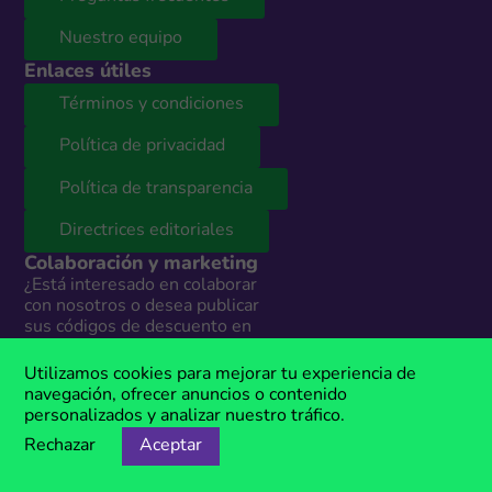
Nuestro equipo
Enlaces útiles
Términos y condiciones
Política de privacidad
Política de transparencia
Directrices editoriales
Colaboración y marketing
¿Está interesado en colaborar
con nosotros o desea publicar
sus códigos de descuento en
nuestro sitio web? Contáctenos y
nuestro equipo le presentará
Utilizamos cookies para mejorar tu experiencia de
todas las opciones según sus
navegación, ofrecer anuncios o contenido
necesidades. Estamos
personalizados y analizar nuestro tráfico.
disponibles todos los días en:
Rechazar
Aceptar
info@megacupones.pe