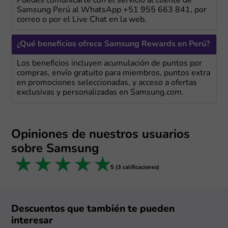
Puedes comunicarte con el servicio al cliente de
Samsung Perú al WhatsApp +51 955 663 841, por
correo o por el Live Chat en la web.
¿Qué beneficios ofrece Samsung Rewards en Perú?
Los beneficios incluyen acumulación de puntos por
compras, envío gratuito para miembros, puntos extra
en promociones seleccionadas, y acceso a ofertas
exclusivas y personalizadas en Samsung.com.
Opiniones de nuestros usuarios
sobre Samsung
1 star
2 stars
3 stars
4 stars
5 stars
5 (3 calificaciones)
Descuentos que también te pueden
interesar