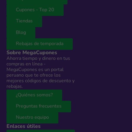
Cupones - Top 20
Tiendas
Blog
Rebajas de temporada
Sobre MegaCupones
Ahorra tiempo y dinero en tus
compras en línea -
MegaCupones es un portal
peruano que te ofrece los
mejores códigos de descuento y
rebajas.
¿Quiénes somos?
Preguntas frecuentes
Nuestro equipo
Enlaces útiles