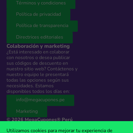
Términos y condiciones
Política de privacidad
Política de transparencia
Directrices editoriales
Colaboración y marketing
¿Está interesado en colaborar
con nosotros o desea publicar
sus códigos de descuento en
nuestro sitio web? Contáctenos y
nuestro equipo le presentará
todas las opciones según sus
necesidades. Estamos
disponibles todos los días en:
info@megacupones.pe
Marketing
© 2026 MegaCupones® Perú
Este sitio web contiene enlaces de afiliados a productos y servicios de
Utilizamos cookies para mejorar tu experiencia de