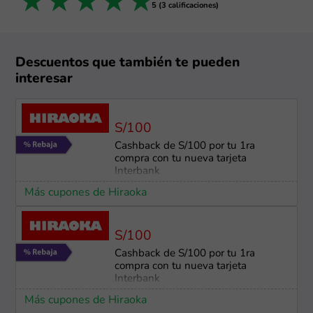
1 star
2 stars
3 stars
4 stars
5 stars
5 (3 calificaciones)
Descuentos que también te pueden
interesar
S/100
Cashback de S/100 por tu 1ra
compra con tu nueva tarjeta
Interbank
Más cupones de Hiraoka
S/100
Cashback de S/100 por tu 1ra
compra con tu nueva tarjeta
Interbank
Más cupones de Hiraoka