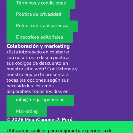
Términos y condiciones
Política de privacidad
Política de transparencia
Directrices editoriales
Colaboración y marketing
¿Está interesado en colaborar
con nosotros o desea publicar
sus códigos de descuento en
nuestro sitio web? Contáctenos y
nuestro equipo le presentará
todas las opciones según sus
necesidades. Estamos
disponibles todos los días en:
info@megacupones.pe
Marketing
© 2026 MegaCupones® Perú
Este sitio web contiene enlaces de afiliados a productos y servicios de
Utilizamos cookies para mejorar tu experiencia de