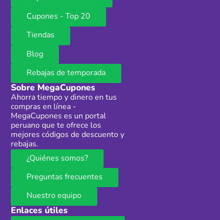
Cupones - Top 20
Tiendas
Blog
Rebajas de temporada
Sobre MegaCupones
Ahorra tiempo y dinero en tus
compras en línea -
MegaCupones es un portal
peruano que te ofrece los
mejores códigos de descuento y
rebajas.
¿Quiénes somos?
Preguntas frecuentes
Nuestro equipo
Enlaces útiles