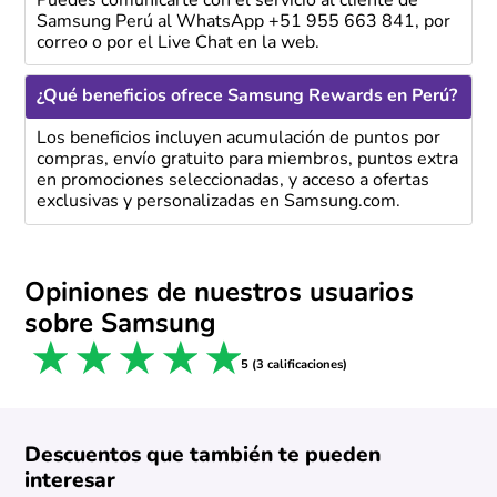
Puedes comunicarte con el servicio al cliente de
Samsung Perú al WhatsApp +51 955 663 841, por
correo o por el Live Chat en la web.
¿Qué beneficios ofrece Samsung Rewards en Perú?
Los beneficios incluyen acumulación de puntos por
compras, envío gratuito para miembros, puntos extra
en promociones seleccionadas, y acceso a ofertas
exclusivas y personalizadas en Samsung.com.
Opiniones de nuestros usuarios
sobre Samsung
1 star
2 stars
3 stars
4 stars
5 stars
5 (3 calificaciones)
Descuentos que también te pueden
interesar