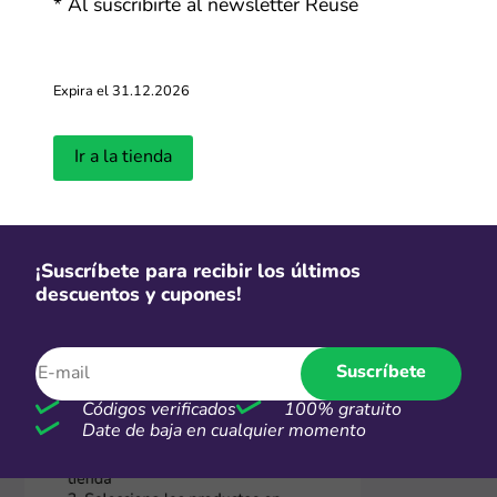
* Al suscribirte al newsletter Reuse
añadelos en tu carrito. No olvides revisar el resumen de
tu compra para saber que tu descuento está siendo
aplicado. Con estos sencillos pasos, aprovechar al
máximo los códigos y descuentos de Reuse será más
Expira el 31.12.2026
fácil que nunca. ¡Ahorra en grande en cada compra!
Ir a la tienda
¡Suscríbete para recibir los últimos
descuentos y cupones!
Suscríbete
Códigos verificados
100% gratuito
Date de baja en cualquier momento