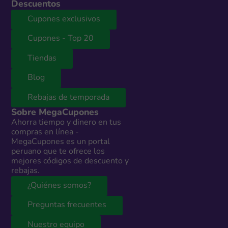
Descuentos
Cupones exclusivos
Cupones - Top 20
Tiendas
Blog
Rebajas de temporada
Sobre MegaCupones
Ahorra tiempo y dinero en tus
compras en línea -
MegaCupones es un portal
peruano que te ofrece los
mejores códigos de descuento y
rebajas.
¿Quiénes somos?
Preguntas frecuentes
Nuestro equipo