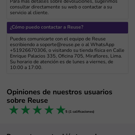
Para más detalles sobre devoluciones, sugerimos
consultar directamente su web o contactar a su
servicio al cliente.
¿Cómo puedo contactar a Reuse?
Puedes comunicarte con el equipo de Reuse
escribiendo a soporte@reuse.pe o al WhatsApp
+51926670306, o visitando su tienda física en Calle
Enrique Palacios 335, Oficina 705, Miraflores, Lima.
Su horario de atención es de lunes a viernes, de
10:00 a 17:00.
Opiniones de nuestros usuarios
sobre Reuse
1 star
2 stars
3 stars
4 stars
5 stars
5 (1 calificaciones)