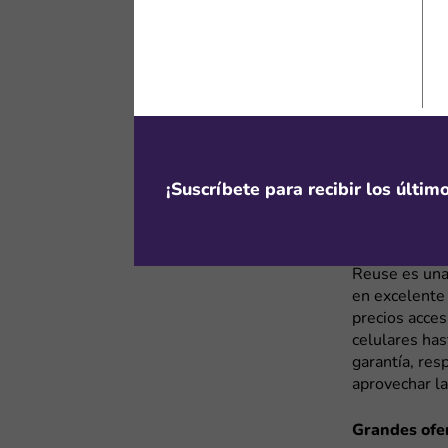
Reuse ofrece 
seleccionados
suscribes al 
descuento vá
Esta opción 
Box u otro di
nuestros
cup
cargadores, c
¡Suscríbete para recibir los últi
¿Cuándo en
Reuse es una
en excelente 
precios acce
celulares has
garantía, res
aprovechar l
Grandes ofe