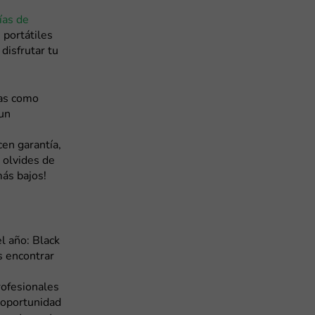
ías de
 portátiles
disfrutar tu
das como
 un
en garantía,
e olvides de
ás bajos!
l año: Black
s encontrar
rofesionales
 oportunidad