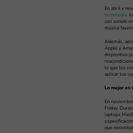
En abril y n
tecnología
. 
con sonido en
música favori
Además, apro
Apple y Amaz
dispositivo p
reacondiciona
lo que los co
aplicar tus 
Lo mejor en 
En noviembre
Friday. Dura
laptops MacB
especificacio
que necesita