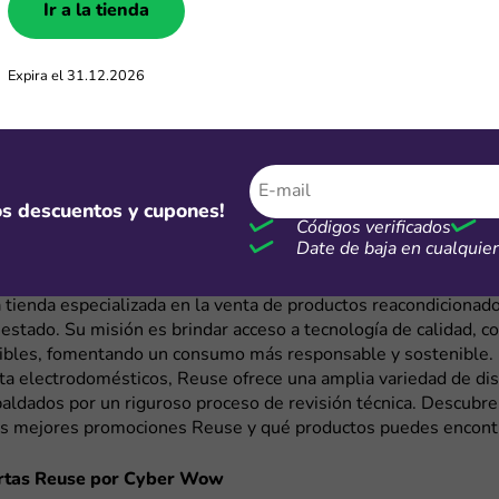
hasta 6 cuotas sin intereses al pagar con tarjetas de crédito d
Ir a la tienda
, lo que permite dividir tus compras sin costos adicionales. Ad
boletín de noticias desde su sitio web, recibirás un cupón de 5
Expira el 31.12.2026
lido para tu primera compra.
es ideal si quieres comprar un smartphone reacondicionado, un
spositivo sin gastar de más. Para completar tu compra, tambié
ones de descuento Temu
y ahorrar en accesorios como fundas p
ables y más.
mos descuentos y cupones!
Códigos verificados
Date de baja en cualqui
contrar las mejores ofertas Reuse?
 tienda especializada en la venta de productos reacondicionad
estado. Su misión es brindar acceso a tecnología de calidad, co
sibles, fomentando un consumo más responsable y sostenible
ta electrodomésticos, Reuse ofrece una amplia variedad de dis
paldados por un riguroso proceso de revisión técnica. Descubr
as mejores promociones Reuse y qué productos puedes encont
rtas Reuse por Cyber Wow