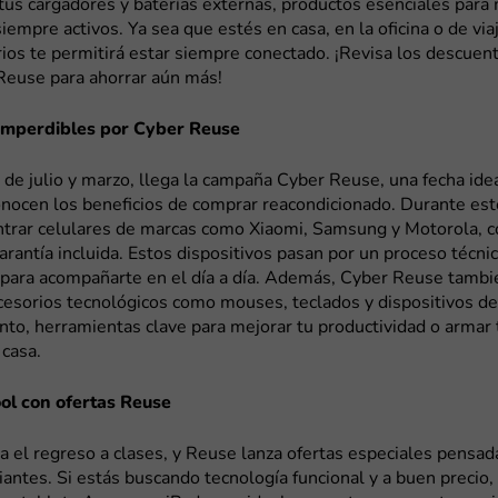
tus cargadores y baterías externas, productos esenciales para
siempre activos. Ya sea que estés en casa, en la oficina o de via
ios te permitirá estar siempre conectado. ¡Revisa los descuento
Reuse para ahorrar aún más!
imperdibles por Cyber Reuse
de julio y marzo, llega la campaña Cyber Reuse, una fecha ide
onocen los beneficios de comprar reacondicionado. Durante est
trar celulares de marcas como Xiaomi, Samsung y Motorola, c
arantía incluida. Estos dispositivos pasan por un proceso técni
s para acompañarte en el día a día. Además, Cyber Reuse tambi
cesorios tecnológicos como mouses, teclados y dispositivos de
to, herramientas clave para mejorar tu productividad o armar 
 casa.
ol con ofertas Reuse
 el regreso a clases, y Reuse lanza ofertas especiales pensad
iantes. Si estás buscando tecnología funcional y a buen precio,