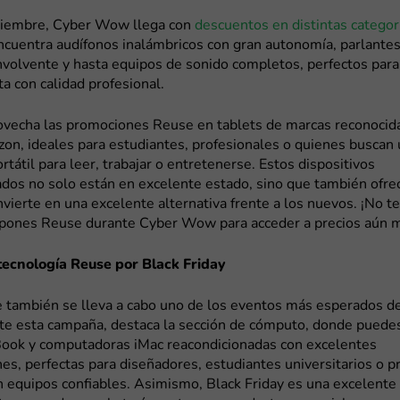
oviembre, Cyber Wow llega con
descuentos en distintas categor
Encuentra audífonos inalámbricos con gran autonomía, parlantes
volvente y hasta equipos de sonido completos, perfectos para 
ta con calidad profesional.
vecha las promociones Reuse en tablets de marcas reconoci
on, ideales para estudiantes, profesionales o quienes buscan
ortátil para leer, trabajar o entretenerse. Estos dispositivos
dos no solo están en excelente estado, sino que también ofrec
nvierte en una excelente alternativa frente a los nuevos. ¡No t
cupones Reuse durante Cyber Wow para acceder a precios aún m
tecnología Reuse por Black Friday
 también se lleva a cabo uno de los eventos más esperados de
nte esta campaña, destaca la sección de cómputo, donde puede
ook y computadoras iMac reacondicionadas con excelentes
nes, perfectas para diseñadores, estudiantes universitarios o p
n equipos confiables. Asimismo, Black Friday es una excelente