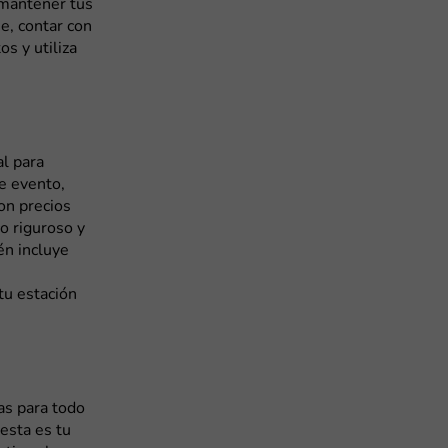
 mantener tus
je, contar con
s y utiliza
al para
e evento,
on precios
co riguroso y
én incluye
tu estación
as para todo
 esta es tu