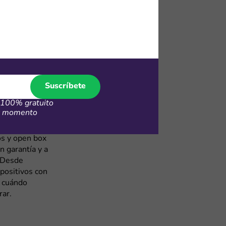
e bancos
emás, si te
% de
a tablet Open
n puedes usar
ara celular,
Suscríbete
100% gratuito
er momento
os y open box
n garantía y a
. Desde
positivos con
e cuándo
rar.