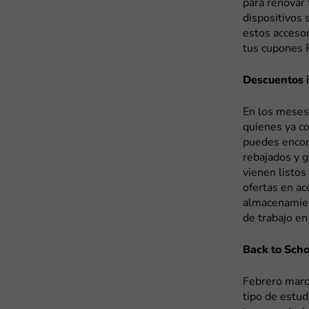
para renovar 
dispositivos 
estos accesor
tus cupones 
Descuentos 
En los meses 
quienes ya c
puedes encon
rebajados y g
vienen listo
ofertas en ac
almacenamien
de trabajo en
Back to Scho
Febrero marca
tipo de estud