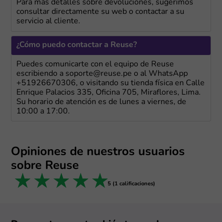
Para más detalles sobre devoluciones, sugerimos
consultar directamente su web o contactar a su
servicio al cliente.
¿Cómo puedo contactar a Reuse?
Puedes comunicarte con el equipo de Reuse
escribiendo a soporte@reuse.pe o al WhatsApp
+51926670306, o visitando su tienda física en Calle
Enrique Palacios 335, Oficina 705, Miraflores, Lima.
Su horario de atención es de lunes a viernes, de
10:00 a 17:00.
Opiniones de nuestros usuarios
sobre Reuse
1 star
2 stars
3 stars
4 stars
5 stars
5 (1 calificaciones)