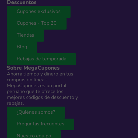
Descuentos
Cupones exclusivos
Cupones - Top 20
Tiendas
Blog
Rebajas de temporada
Sobre MegaCupones
Ahorra tiempo y dinero en tus
compras en línea -
MegaCupones es un portal
peruano que te ofrece los
mejores códigos de descuento y
rebajas.
¿Quiénes somos?
Preguntas frecuentes
Nuestro equipo