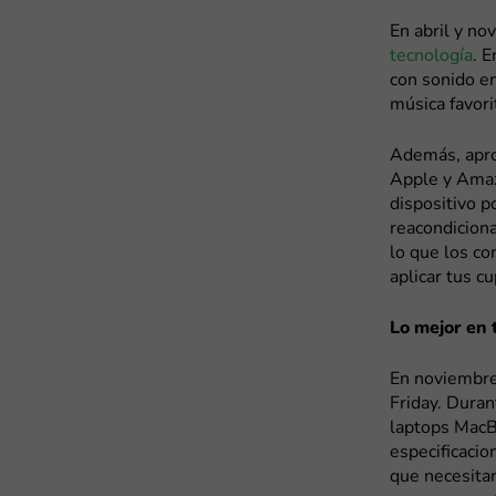
En abril y n
tecnología
. 
con sonido en
música favori
Además, apro
Apple y Amaz
dispositivo p
reacondiciona
lo que los co
aplicar tus 
Lo mejor en 
En noviembre
Friday. Dura
laptops MacB
especificacio
que necesita