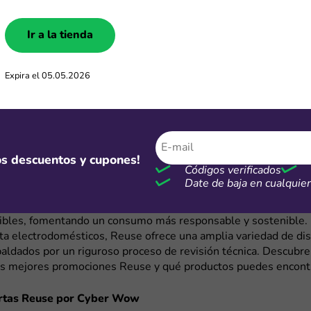
hasta 6 cuotas sin intereses al pagar con tarjetas de crédito d
, lo que permite dividir tus compras sin costos adicionales. Ad
Ir a la tienda
boletín de noticias desde su sitio web, recibirás un cupón de 5
lido para tu primera compra.
Expira el 05.05.2026
es ideal si quieres comprar un smartphone reacondicionado, un
spositivo sin gastar de más. Para completar tu compra, tambié
ones de descuento Temu
y ahorrar en accesorios como fundas p
ables y más.
mos descuentos y cupones!
contrar las mejores ofertas Reuse?
Códigos verificados
Date de baja en cualqui
 tienda especializada en la venta de productos reacondicionad
estado. Su misión es brindar acceso a tecnología de calidad, co
sibles, fomentando un consumo más responsable y sostenible
ta electrodomésticos, Reuse ofrece una amplia variedad de dis
paldados por un riguroso proceso de revisión técnica. Descubr
as mejores promociones Reuse y qué productos puedes encont
rtas Reuse por Cyber Wow