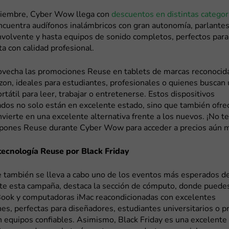
oviembre, Cyber Wow llega con
descuentos en distintas categor
Encuentra audífonos inalámbricos con gran autonomía, parlantes
volvente y hasta equipos de sonido completos, perfectos para 
ta con calidad profesional.
vecha las promociones Reuse en tablets de marcas reconoci
on, ideales para estudiantes, profesionales o quienes buscan
ortátil para leer, trabajar o entretenerse. Estos dispositivos
dos no solo están en excelente estado, sino que también ofrec
nvierte en una excelente alternativa frente a los nuevos. ¡No t
cupones Reuse durante Cyber Wow para acceder a precios aún m
tecnología Reuse por Black Friday
 también se lleva a cabo uno de los eventos más esperados de
nte esta campaña, destaca la sección de cómputo, donde puede
ook y computadoras iMac reacondicionadas con excelentes
nes, perfectas para diseñadores, estudiantes universitarios o p
n equipos confiables. Asimismo, Black Friday es una excelente