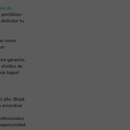
ías de
 portátiles
disfrutar tu
das como
 un
en garantía,
e olvides de
ás bajos!
l año: Black
s encontrar
rofesionales
 oportunidad