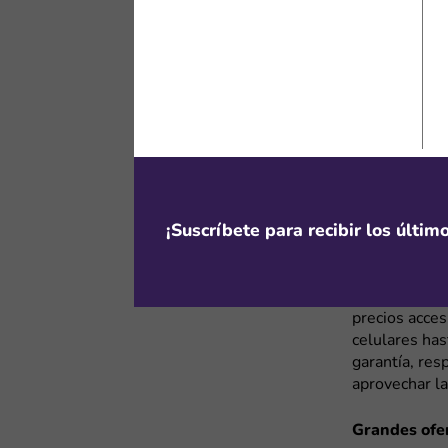
Reuse ofrece 
seleccionados
suscribes al 
descuento vá
Esta opción 
Box u otro di
nuestros
cup
cargadores, c
¡Suscríbete para recibir los últi
¿Cuándo en
Reuse es una
en excelente 
precios acce
celulares has
garantía, res
aprovechar l
Grandes ofe