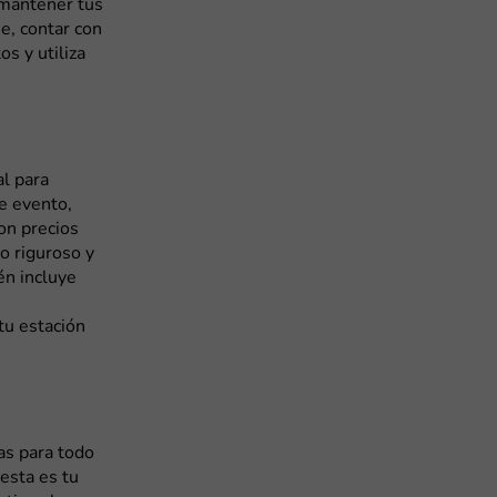
 mantener tus
je, contar con
s y utiliza
al para
e evento,
on precios
co riguroso y
én incluye
tu estación
as para todo
 esta es tu