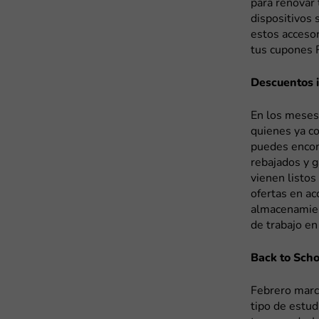
para renovar 
dispositivos 
estos accesor
tus cupones 
Descuentos 
En los meses 
quienes ya c
puedes encon
rebajados y g
vienen listo
ofertas en ac
almacenamien
de trabajo en
Back to Scho
Febrero marca
tipo de estud