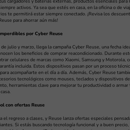
tus cargadores y baterías externas, productos esenciales para
siempre activos. Ya sea que estés en casa, en la oficina o de via
ios te permitirá estar siempre conectado. ¡Revisa los descuento
Reuse para ahorrar aún más!
imperdibles por Cyber Reuse
de julio y marzo, llega la campaña Cyber Reuse, una fecha ide
onocen los beneficios de comprar reacondicionado. Durante est
trar celulares de marcas como Xiaomi, Samsung y Motorola, c
arantía incluida. Estos dispositivos pasan por un proceso técni
s para acompañarte en el día a día. Además, Cyber Reuse tambi
cesorios tecnológicos como mouses, teclados y dispositivos de
to, herramientas clave para mejorar tu productividad o armar 
 casa.
ol con ofertas Reuse
 el regreso a clases, y Reuse lanza ofertas especiales pensad
iantes. Si estás buscando tecnología funcional y a buen precio,