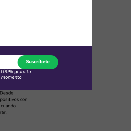
e bancos
emás, si te
% de
a tablet Open
n puedes usar
ara celular,
Suscríbete
100% gratuito
er momento
os y open box
n garantía y a
. Desde
positivos con
e cuándo
rar.