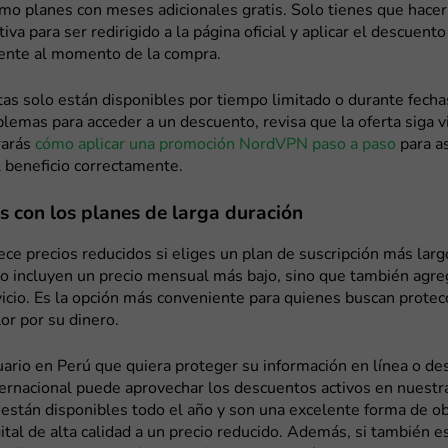
mo planes con meses adicionales gratis. Solo tienes que hacer 
iva para ser redirigido a la página oficial y aplicar el descuento
nte al momento de la compra.
as solo están disponibles por tiempo limitado o durante fechas
blemas para acceder a un descuento, revisa que la oferta siga 
rarás
cómo aplicar una promoción NordVPN paso a paso
para a
 beneficio correctamente.
 con los planes de larga duración
e precios reducidos si eliges un plan de suscripción más larg
lo incluyen un precio mensual más bajo, sino que también agr
vicio. Es la opción más conveniente para quienes buscan protec
lor por su dinero.
ario en Perú que quiera proteger su información en línea o d
ernacional puede aprovechar los descuentos activos en nuestra
están disponibles todo el año y son una excelente forma de o
ital de alta calidad a un precio reducido. Además, si también e