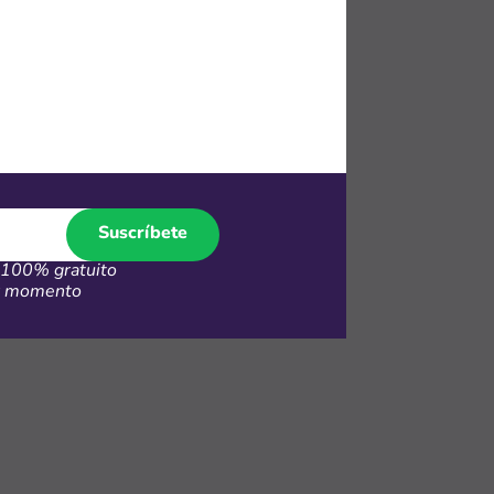
l código.
tio de
 de compras.
Suscríbete
100% gratuito
er momento