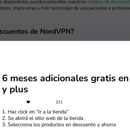
s dispositivos, puedes consultar nuestros
códigos de descuen
ptops, impresoras y más tecnología de uso personal o profesio
escuentos de NordVPN?
us compras de NordVPN es sumamente rápido y fácil. En nuestr
rar dos formas de hacerlo: con cupones y con ofertas. Primero
en tres simples pasos cómo utilizar los códigos promociona
para ti:
upón favorito
6 meses adicionales gratis e
 en la tienda de NordVPN de nuestro sitio web, encontrarás un
y plus
están ubicados en la parte superior de esta página. Revisa cad
 “Ver cupón” en el que mejor se adapte a tus necesidades.
211
1. Haz click en “Ir a la tienda”
2. Se abrirá el sitio web de la tienda
3. Selecciona los productos en descuento y ahorra