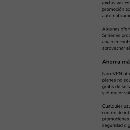
exclusivas co
promoción act
automáticame
Algunas ofert
Si tienes pro
abajo encont
aprovechar el
Ahorra más
NordVPN ofrec
planes no so
gratis de ser
y el mejor va
Cualquier usu
contenido int
promociones 
seguridad dig