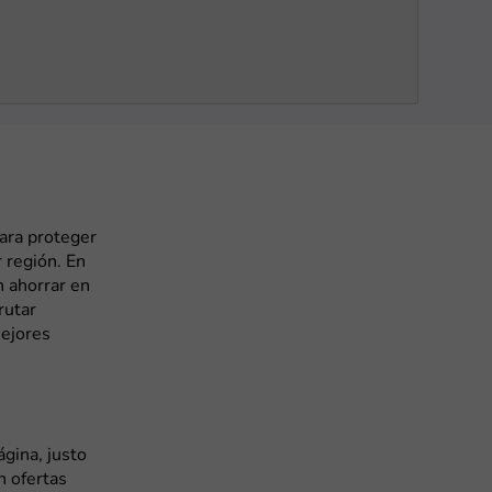
ara proteger
 región. En
 ahorrar en
rutar
mejores
gina, justo
n ofertas