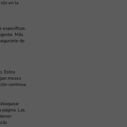
clic en la
 específicas.
vigente. Más
segurarte de
o. Estos
egan meses
ción continua
esbloquear
 página. Las
btener
stás