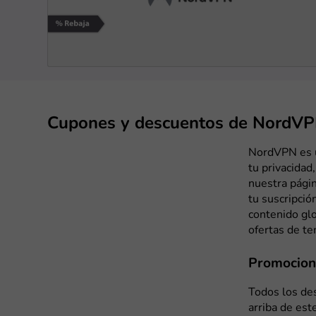
Cupones y descuentos de NordV
NordVPN es u
tu privacidad
nuestra pági
tu suscripció
contenido gl
ofertas de t
Promocion
Todos los de
arriba de est