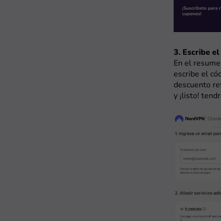
3. Escribe e
En el resume
escribe el có
descuento ref
y ¡listo! ten