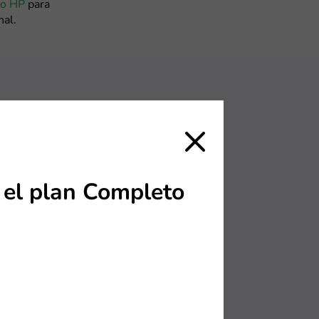
to HP
para
nal.
o sitio web,
, te
les NordVPN
n el plan Completo
a variedad de
a uno y