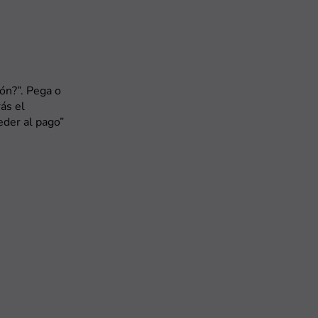
ón?”. Pega o
rás el
eder al pago”