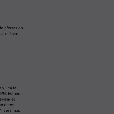
de ofertas en
 atractiva.
n “Ir a la
dVPN. Estando
evisar el
on estos
PN será más