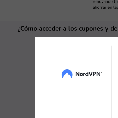
renovando tu
ahorrar en la
¿Cómo acceder a los cupones y d
Ahorrar en t
podrás encont
enseñaremos 
que tenemos 
1. Elige tu c
Al hacer clic
cupones, que 
selecciona en