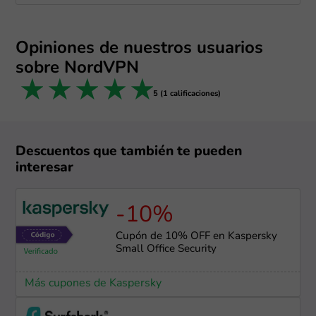
Opiniones de nuestros usuarios
sobre NordVPN
1 star
2 stars
3 stars
4 stars
5 stars
5 (1 calificaciones)
Descuentos que también te pueden
interesar
-10%
Cupón de 10% OFF en Kaspersky
Small Office Security
Más cupones de Kaspersky