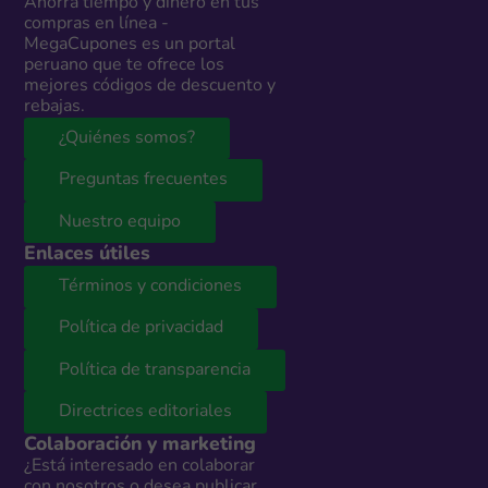
Ahorra tiempo y dinero en tus
compras en línea -
MegaCupones es un portal
peruano que te ofrece los
mejores códigos de descuento y
rebajas.
¿Quiénes somos?
Preguntas frecuentes
Nuestro equipo
Enlaces útiles
Términos y condiciones
Política de privacidad
Política de transparencia
Directrices editoriales
Colaboración y marketing
¿Está interesado en colaborar
con nosotros o desea publicar