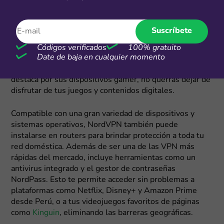
dirección IP real. Este proceso no solo garantiza una
navegación anónima, sino que también permite acceder
a contenido limitado por región desde Perú. Ya sea para
Suscríbete
proteger tus dispositivos, tus datos personales o
disfrutar de plataformas internacionales, NordVPN es la
Códigos verificados
100% gratuito
Date de baja en cualquier momento
solución ideal para una experiencia segura y sin
restricciones. Si utilizas productos como
Lenovo
, que
destaca por sus dispositivos gamer, no querrás dejar de
disfrutar de tus juegos y contenidos digitales.
Compatible con una gran variedad de dispositivos y
sistemas operativos, NordVPN también puede
instalarse en routers para brindar protección a toda tu
red doméstica. Además de ser una de las VPN más
rápidas del mercado, incluye herramientas como un
antivirus integrado y el gestor de contraseñas
NordPass. Esto te permite acceder sin problemas a
plataformas como Netflix, Disney+ y Amazon Prime
desde Perú, o a tus videojuegos favoritos de páginas
como
Kinguin
, eliminando las barreras geográficas.