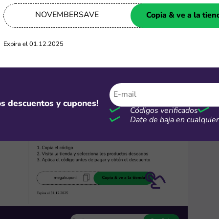
NOVEMBERSAVE
Copia & ve a la tien
cupón y accede a la tienda
Expira el 01.12.2025
 ventana con mayores detalles, como la fecha de expiración de
Copia & ve a la tienda” para ser redirigido automáticamente al si
e podrás explorar y añadir tus productos favoritos al carrito
mos descuentos y cupones!
Códigos verificados
Date de baja en cualqui