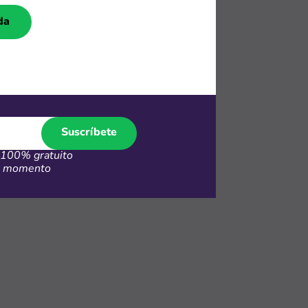
da
l código.
tio de
 de compras.
Suscríbete
100% gratuito
er momento