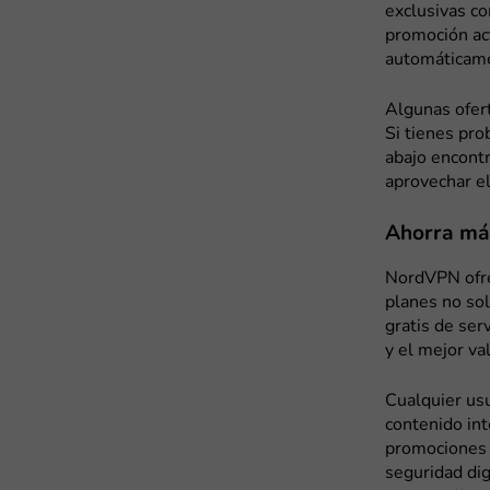
exclusivas co
promoción act
automáticame
Algunas ofert
Si tienes pro
abajo encont
aprovechar el
Ahorra más
NordVPN ofrec
planes no so
gratis de ser
y el mejor va
Cualquier usu
contenido int
promociones 
seguridad dig