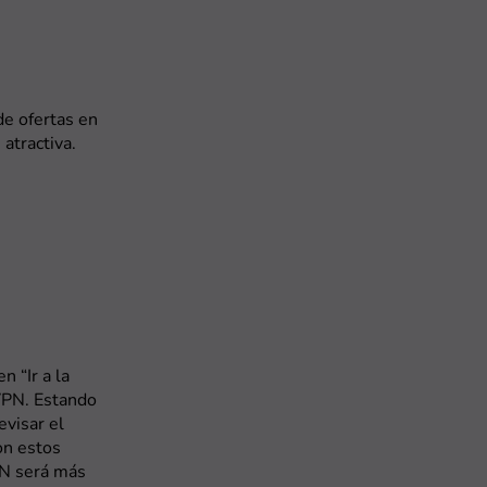
de ofertas en
 atractiva.
n “Ir a la
dVPN. Estando
evisar el
on estos
PN será más