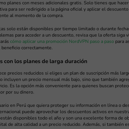
mo planes con meses adicionales gratis. Solo tienes que hacer 
iva para ser redirigido a la página oficial y aplicar el descuento
nte al momento de la compra.
as solo están disponibles por tiempo limitado o durante fechas
blemas para acceder a un descuento, revisa que la oferta siga 
rarás
cómo aplicar una promoción NordVPN paso a paso
para a
 beneficio correctamente.
 con los planes de larga duración
e precios reducidos si eliges un plan de suscripción más larg
lo incluyen un precio mensual más bajo, sino que también agr
vicio. Es la opción más conveniente para quienes buscan protec
lor por su dinero.
ario en Perú que quiera proteger su información en línea o d
ernacional puede aprovechar los descuentos activos en nuestra
están disponibles todo el año y son una excelente forma de o
ital de alta calidad a un precio reducido. Además, si también e