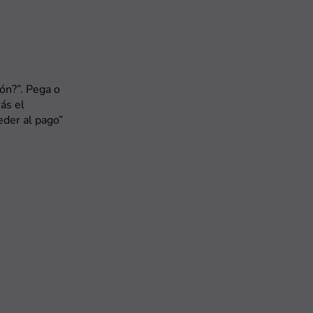
ón?”. Pega o
rás el
eder al pago”