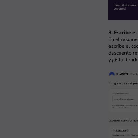
3. Escribe e
En el resume
escribe el có
descuento ref
y ¡listo! ten