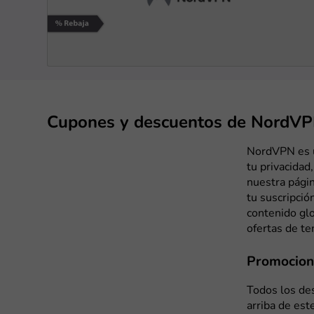
Cupones y descuentos de NordV
NordVPN es u
tu privacidad
nuestra pági
tu suscripció
contenido gl
ofertas de t
Promocion
Todos los de
arriba de est