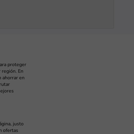
ara proteger
 región. En
 ahorrar en
rutar
mejores
gina, justo
n ofertas