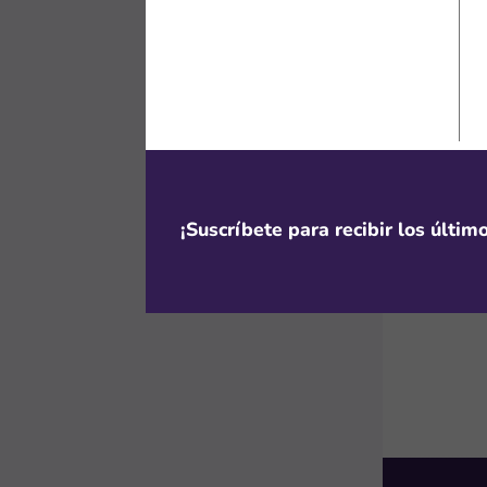
2. Copia el 
Aparecerá una
Haz clic en “
NordVPN, dond
¡Suscríbete para recibir los últi