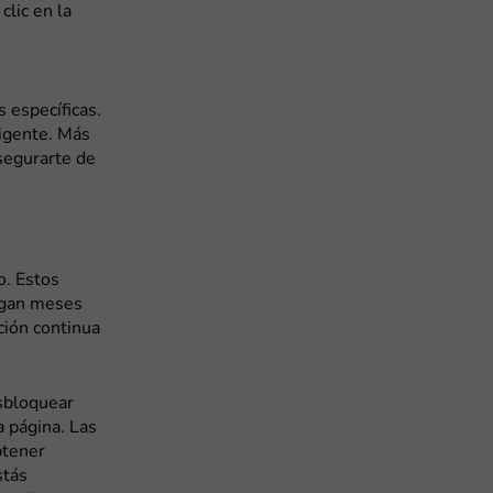
clic en la
 específicas.
vigente. Más
segurarte de
o. Estos
egan meses
ción continua
esbloquear
 página. Las
btener
stás