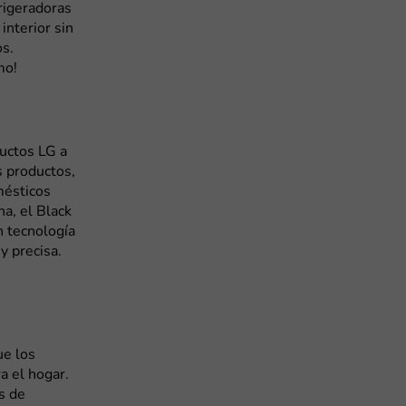
rigeradoras
interior sin
os.
mo!
ductos LG a
s productos,
mésticos
na, el Black
n tecnología
y precisa.
ue los
a el hogar.
s de