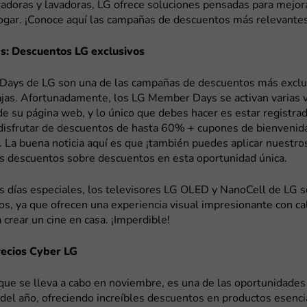
radoras y lavadoras, LG ofrece soluciones pensadas para mejora
hogar. ¡Conoce aquí las campañas de descuentos más relevantes
: Descuentos LG exclusivos
ays de LG son una de las campañas de descuentos más exclus
jas. Afortunadamente, los LG Member Days se activan varias v
de su página web, y lo único que debes hacer es estar registra
disfrutar de descuentos de hasta 60% + cupones de bienvenid
 La buena noticia aquí es que ¡también puedes aplicar nuestro
s descuentos sobre descuentos en esta oportunidad única.
s días especiales, los televisores LG OLED y NanoCell de LG s
os, ya que ofrecen una experiencia visual impresionante con ca
a crear un cine en casa. ¡Imperdible!
recios Cyber LG
 que se lleva a cabo en noviembre, es una de las oportunidade
el año, ofreciendo increíbles descuentos en productos esenci