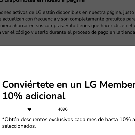
 disponibles en nuestra página
ones activos de LG están disponibles en nuestra página, justo 
e actualizan con frecuencia y son completamente gratuitos para
uiera ahorrar en sus compras. Solo tienes que hacer clic en el
a ver el código y usarlo durante el proceso de pago en la tiend
nes aplican a productos específicos o combinaciones como TV
BOOM. Asegúrate de revisar la validez del código antes de fina
 cupón no funciona, verifica que esté vigente o prueba con otro
Si necesitas ayuda, consulta más abajo
cómo aplicar un cupón 
Conviértete en un LG Member
 y beneficios para miembros LG
10% adicional
 cuenta como LG Member en el sitio web de LG Perú, podrás dis
4096
clusivos pensados para ayudarte a ahorrar. Como nuevo usuario
bienvenida para tu primera compra. Además, obtendrás descu
*Obtén descuentos exclusivos cada mes de hasta 10% a
 hasta 10% en productos seleccionados, envío gratuito en pe
seleccionados.
1,499 dentro de zonas de cobertura, e instalación sin costo e