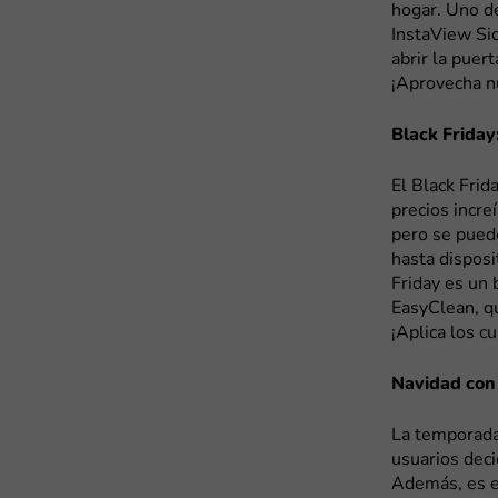
hogar. Uno d
InstaView Sid
abrir la puer
¡Aprovecha n
Black Friday
El Black Frid
precios incre
pero se pued
hasta disposi
Friday es un 
EasyClean, qu
¡Aplica los c
Navidad con
La temporada
usuarios deci
Además, es e