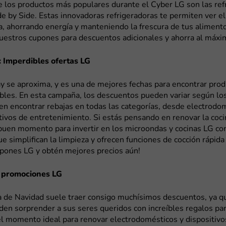
e los productos más populares durante el Cyber LG son las ref
e by Side. Estas innovadoras refrigeradoras te permiten ver el 
ta, ahorrando energía y manteniendo la frescura de tus aliment
uestros cupones para descuentos adicionales y ahorra al máxi
: Imperdibles ofertas LG
ay se aproxima, y es una de mejores fechas para encontrar pro
íbles. En esta campaña, los descuentos pueden variar según lo
en encontrar rebajas en todas las categorías, desde electrodo
tivos de entretenimiento. Si estás pensando en renovar la coci
buen momento para invertir en los microondas y cocinas LG co
e simplifican la limpieza y ofrecen funciones de cocción rápida 
upones LG y obtén mejores precios aún!
 promociones LG
 de Navidad suele traer consigo muchísimos descuentos, ya q
den sorprender a sus seres queridos con increíbles regalos par
l momento ideal para renovar electrodomésticos y dispositivo