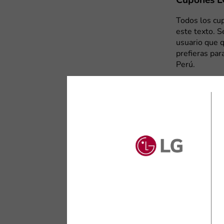
Cupones LG
Todos los cup
este texto. S
usuario que q
prefieras par
Perú.
Algunos cupo
o altavoces X
compra. Si un
disponibles. 
paso
.
Descuentos
Al crear una
beneficios ex
un cupón de 
mensuales de
mayores a S/ 