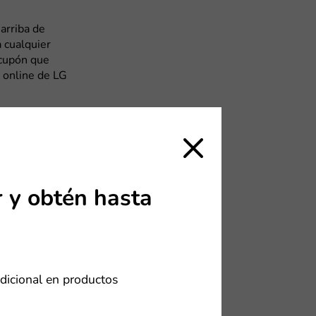
arriba de
 cualquier
 cupón que
a online de LG
 + Soundbar
lizar tu
 de los
LG paso a
 y obtén hasta
frutar de
, recibirás
entos
dicional en productos
didos
n productos