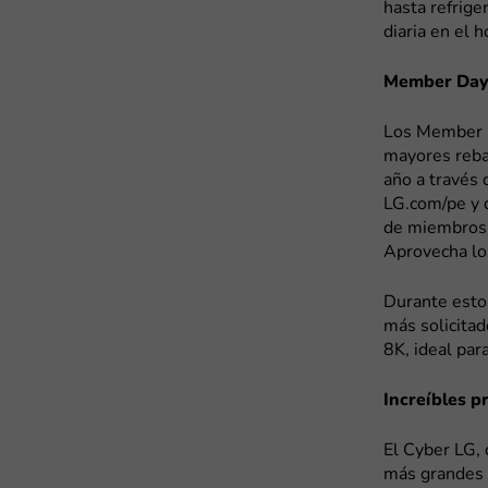
hasta refrige
diaria en el 
Member Days
Los Member D
mayores reba
año a través 
LG.com/pe y 
de miembros.
Aprovecha lo
Durante esto
más solicitad
8K, ideal par
Increíbles p
El Cyber LG,
más grandes d