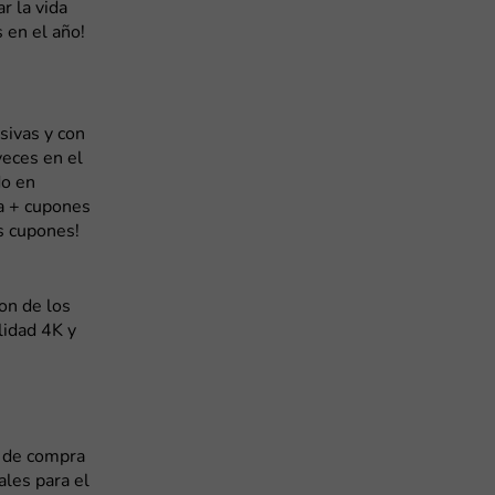
r la vida
 en el año!
ivas y con
eces en el
do en
a + cupones
s cupones!
on de los
lidad 4K y
s de compra
ales para el