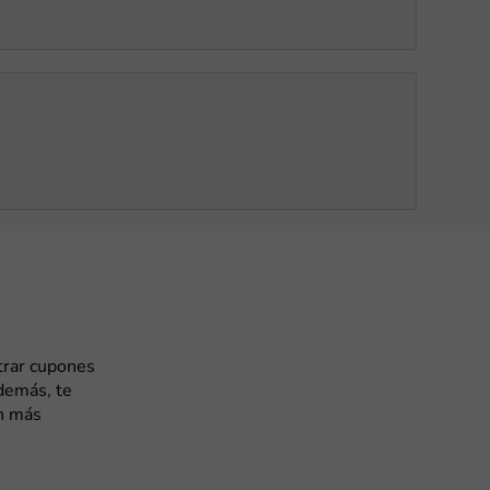
trar cupones
demás, te
n más