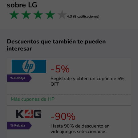
sobre LG
1 star
2 stars
3 stars
4 stars
5 stars
4.3 (8 calificaciones)
Descuentos que también te pueden
interesar
-5%
Regístrate y obtén un cupón de 5%
OFF
Más cupones de HP
-90%
Hasta 90% de descuento en
videojuegos seleccionados