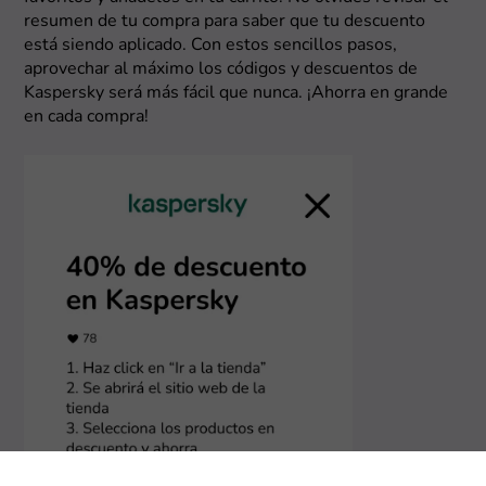
resumen de tu compra para saber que tu descuento
está siendo aplicado. Con estos sencillos pasos,
aprovechar al máximo los códigos y descuentos de
Kaspersky será más fácil que nunca. ¡Ahorra en grande
en cada compra!