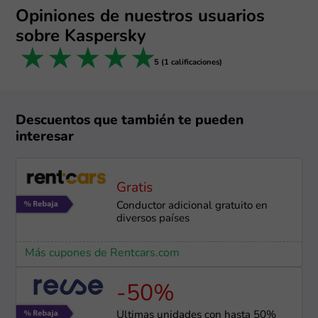
Opiniones de nuestros usuarios
sobre Kaspersky
1 star
2 stars
3 stars
4 stars
5 stars
5 (1 calificaciones)
Descuentos que también te pueden
interesar
Gratis
Conductor adicional gratuito en
diversos países
Más cupones de Rentcars.com
-50%
Últimas unidades con hasta 50%