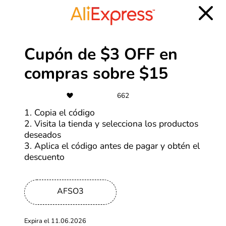
Cupón de $3 OFF en
compras sobre $15
662
1. Copia el código
2. Visita la tienda y selecciona los productos
deseados
3. Aplica el código antes de pagar y obtén el
Acerca de Kaspersky
descuento
Kaspersky es una empresa reconocida en el ámbito de
la seguridad informática, que ofrece protección
AFSO3
avanzada a usuarios y empresas contra una variedad de
amenazas en línea. Desde su fundación en 1997,
Expira el 11.06.2026
Kaspersky ha sido pionera en el desarrollo de