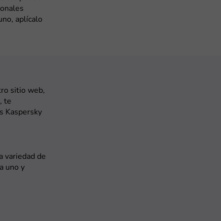
ionales
uno, aplícalo
ro sitio web,
, te
es Kaspersky
a variedad de
a uno y