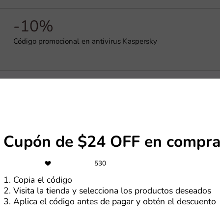
-10%
Código promocional en antivirus Kaspersky
-10%
10% OFF en Kaspersky Small Office Security para empresas
Cupón de $24 OFF en compra
530
sky
1. Copia el código
2. Visita la tienda y selecciona los productos deseados
3. Aplica el código antes de pagar y obtén el descuento
 una marca reconocida mundialmente por ofrecer soluciones a
ad. En Perú, puedes encontrar descuentos exclusivos en produ