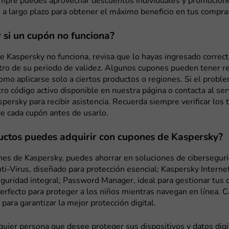
mpre puedes aprovechar descuentos individuales y promocion
 a largo plazo para obtener el máximo beneficio en tus compra
 si un cupón no funciona?
e Kaspersky no funciona, revisa que lo hayas ingresado correc
tro de su periodo de validez. Algunos cupones pueden tener re
como aplicarse solo a ciertos productos o regiones. Si el probl
ro código activo disponible en nuestra página o contacta al serv
spersky para recibir asistencia. Recuerda siempre verificar los
e cada cupón antes de usarlo.
ctos puedes adquirir con cupones de Kaspersky?
nes de Kaspersky, puedes ahorrar en soluciones de cibersegur
i-Virus, diseñado para protección esencial; Kaspersky Internet
guridad integral; Password Manager, ideal para gestionar tus 
perfecto para proteger a los niños mientras navegan en línea. 
para garantizar la mejor protección digital.
quier persona que desee proteger sus dispositivos y datos dig