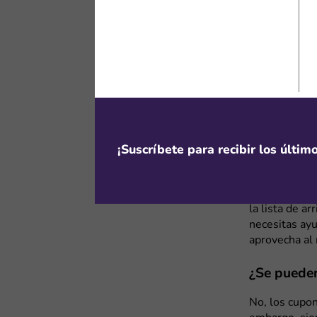
Kaspersky An
Además, duran
planes de sus
Cupones Ka
En nuestro s
actualizan c
licencias de 
mientras ahor
¡Suscríbete para recibir los últi
necesidades 
Para usar un
la lista de ar
necesitas ay
aprovecha al
¿Se puede
No, los cupo