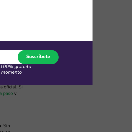
e Kids.
as, y los
que se
 en diversas
nales
Suscríbete
juste a tus
100% gratuito
er momento
sponibles en
 oficial. Si
a paso
y
. Sin