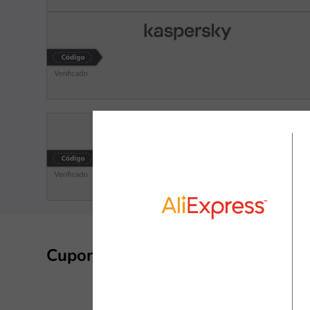
Cupones y descuentos de Kasper
Kaspersky es
cibersegurid