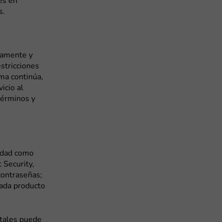
es en
s.
tamente y
stricciones
ema continúa,
icio al
 términos y
idad como
 Security,
contraseñas;
Cada producto
itales puede