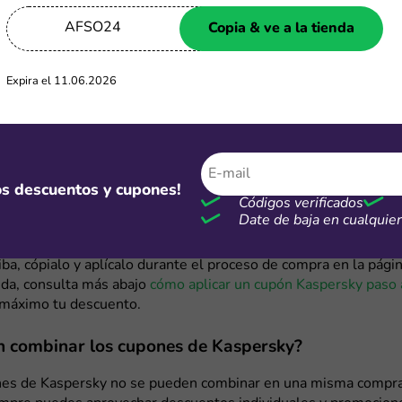
ti-Virus, Kaspersky Internet Security, Password Manager y Saf
te las ventas estacionales, la marca ofrece rebajas significativ
AFSO24
Copia & ve a la tienda
cripción a largo plazo garantizan ahorros adicionales.
Expira el 11.06.2026
spersky disponibles en nuestra página
itio web, disponemos de códigos promocionales de Kaspersky 
onstantemente. Estos cupones te permiten obtener descuentos
software, ayudándote a proteger tus dispositivos y datos perso
ras. Explora los códigos activos y selecciona el que mejor se a
mos descuentos y cupones!
Códigos verificados
de ciberseguridad.
Date de baja en cualqui
 cupón de Kaspersky, simplemente elige uno de los códigos di
riba, cópialo y aplícalo durante el proceso de compra en la página
uda, consulta más abajo
cómo aplicar un cupón Kaspersky paso 
 máximo tu descuento.
n combinar los cupones de Kaspersky?
nes de Kaspersky no se pueden combinar en una misma compra