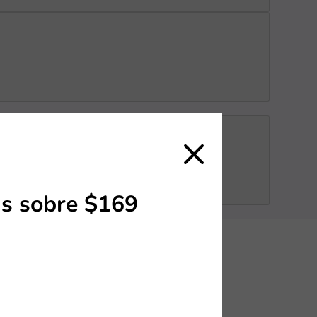
s sobre $169
vanzadas de
ctos como