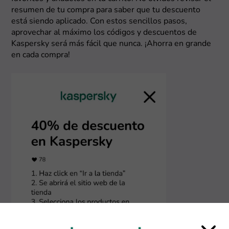
resumen de tu compra para saber que tu descuento
está siendo aplicado. Con estos sencillos pasos,
aprovechar al máximo los códigos y descuentos de
Kaspersky será más fácil que nunca. ¡Ahorra en grande
en cada compra!