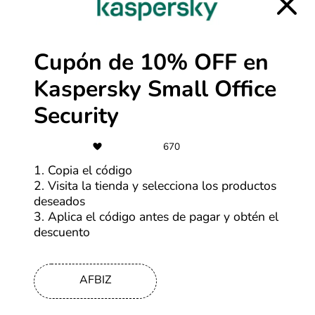
Cupón de 10% OFF en
Kaspersky Small Office
Security
670
1. Copia el código
2. Visita la tienda y selecciona los productos
deseados
3. Aplica el código antes de pagar y obtén el
Acerca de Kaspersky
descuento
Kaspersky es una empresa reconocida en el ámbito de
la seguridad informática, que ofrece protección
AFBIZ
avanzada a usuarios y empresas contra una variedad de
amenazas en línea. Desde su fundación en 1997,
Kaspersky ha sido pionera en el desarrollo de