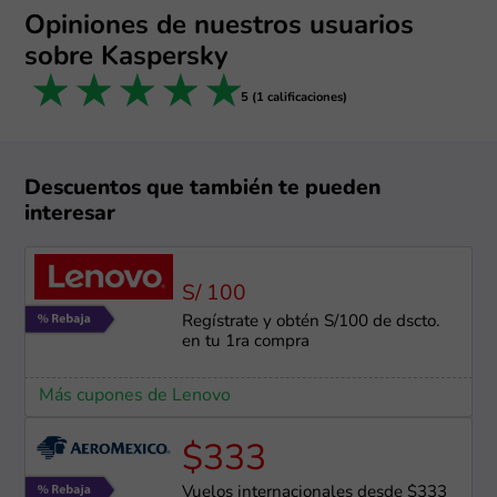
Opiniones de nuestros usuarios
sobre Kaspersky
1 star
2 stars
3 stars
4 stars
5 stars
5 (1 calificaciones)
Descuentos que también te pueden
interesar
S/ 100
Regístrate y obtén S/100 de dscto.
en tu 1ra compra
Más cupones de Lenovo
$333
Vuelos internacionales desde $333