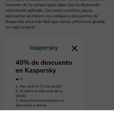
resumen de tu compra para saber que tu descuento
está siendo aplicado. Con estos sencillos pasos,
aprovechar al máximo los códigos y descuentos de
Kaspersky será más fácil que nunca. ¡Ahorra en grande
en cada compra!