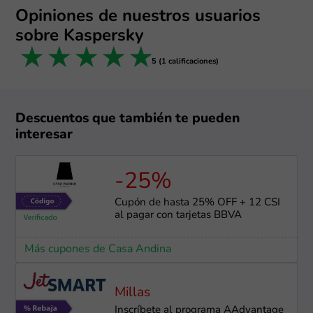
Opiniones de nuestros usuarios
sobre Kaspersky
1 star
2 stars
3 stars
4 stars
5 stars
5 (1 calificaciones)
Descuentos que también te pueden
interesar
-25%
Cupón de hasta 25% OFF + 12 CSI
al pagar con tarjetas BBVA
Más cupones de Casa Andina
Millas
Inscríbete al programa AAdvantage