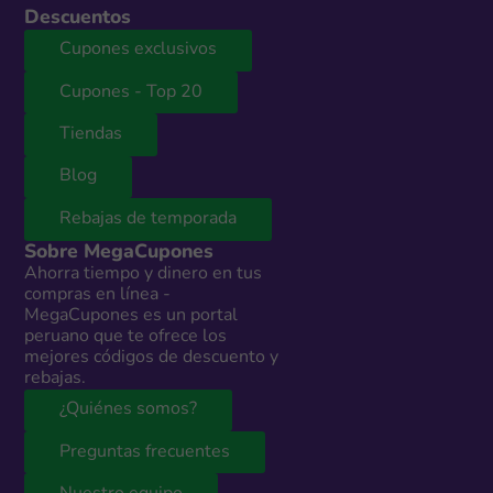
Descuentos
Cupones exclusivos
Cupones - Top 20
Tiendas
Blog
Rebajas de temporada
Sobre MegaCupones
Ahorra tiempo y dinero en tus
compras en línea -
MegaCupones es un portal
peruano que te ofrece los
mejores códigos de descuento y
rebajas.
¿Quiénes somos?
Preguntas frecuentes