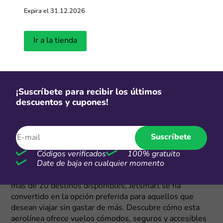
Expira el 31.12.2026
Ir a la tienda
¡Suscríbete para recibir los últimos
descuentos y cupones!
Suscríbete
Acerca de JetSmart
Códigos verificados
100% gratuito
Date de baja en cualquier momento
¿Estás buscando una forma económica y segura de viajar
dentro y fuera de Perú? ¡Jetsmart es la respuesta! Con
más de 20 destinos disponibles, Jetsmart se ha
convertido en la opción preferida para aquellos que
desean viajar sin gastar de más. Descubre cómo esta
aerolínea ofrece vuelos cómodos, seguros y accesibles