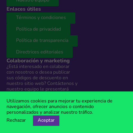
Nuestro equipo
Enlaces útiles
Términos y condiciones
Política de privacidad
Política de transparencia
Directrices editoriales
Colaboración y marketing
¿Está interesado en colaborar
con nosotros o desea publicar
sus códigos de descuento en
nuestro sitio web? Contáctenos y
nuestro equipo le presentará
todas las opciones según sus
necesidades. Estamos
Utilizamos cookies para mejorar tu experiencia de
disponibles todos los días en:
navegación, ofrecer anuncios o contenido
personalizados y analizar nuestro tráfico.
info@megacupones.pe
Rechazar
Aceptar
Marketing