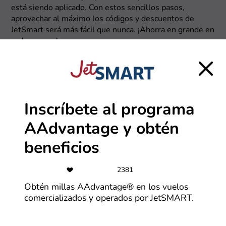
está siendo aplicado. Con estos sencillos pasos,
aprovechar al máximo los códigos y descuentos de
JetSmart será más fácil que nunca. ¡Ahorra en grande en
cada compra!
Inscríbete al programa
AAdvantage y obtén
beneficios
2381
Obtén millas AAdvantage® en los vuelos
comercializados y operados por JetSMART.