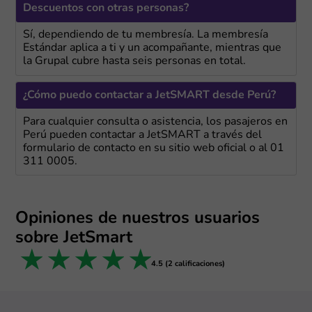
Descuentos con otras personas?
Sí, dependiendo de tu membresía. La membresía
Estándar aplica a ti y un acompañante, mientras que
la Grupal cubre hasta seis personas en total.
¿Cómo puedo contactar a JetSMART desde Perú?
Para cualquier consulta o asistencia, los pasajeros en
Perú pueden contactar a JetSMART a través del
formulario de contacto en su sitio web oficial o al 01
311 0005.
Opiniones de nuestros usuarios
sobre JetSmart
1 star
2 stars
3 stars
4 stars
5 stars
4.5 (2 calificaciones)