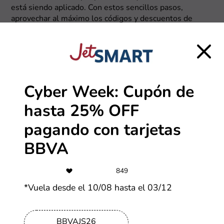
está siendo aplicado. Con estos sencillos pasos,
aprovechar al máximo los códigos y descuentos de
JetSmart será más fácil que nunca. ¡Ahorra en grande en
cada compra!
Cyber Week: Cupón de
hasta 25% OFF
pagando con tarjetas
BBVA
849
*Vuela desde el 10/08 hasta el 03/12
BBVAJS26