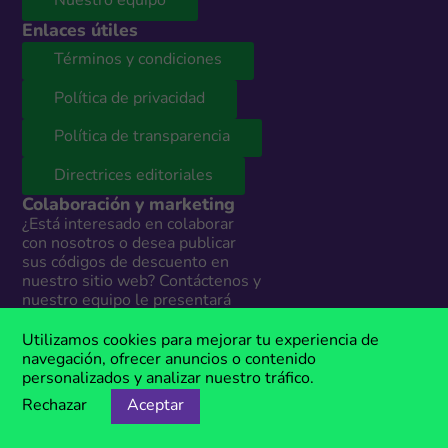
Nuestro equipo
Enlaces útiles
Términos y condiciones
Política de privacidad
Política de transparencia
Directrices editoriales
Colaboración y marketing
¿Está interesado en colaborar
con nosotros o desea publicar
sus códigos de descuento en
nuestro sitio web? Contáctenos y
nuestro equipo le presentará
todas las opciones según sus
necesidades. Estamos
Utilizamos cookies para mejorar tu experiencia de
disponibles todos los días en:
navegación, ofrecer anuncios o contenido
personalizados y analizar nuestro tráfico.
info@megacupones.pe
Rechazar
Aceptar
Marketing