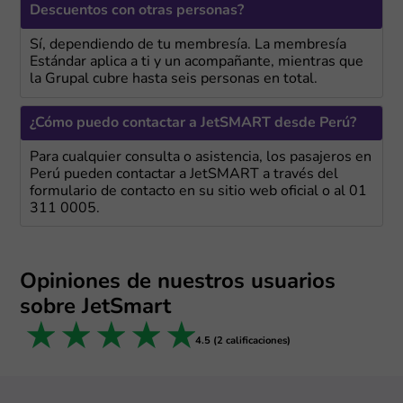
Descuentos con otras personas?
Sí, dependiendo de tu membresía. La membresía
Estándar aplica a ti y un acompañante, mientras que
la Grupal cubre hasta seis personas en total.
¿Cómo puedo contactar a JetSMART desde Perú?
Para cualquier consulta o asistencia, los pasajeros en
Perú pueden contactar a JetSMART a través del
formulario de contacto en su sitio web oficial o al 01
311 0005.
Opiniones de nuestros usuarios
sobre JetSmart
1 star
2 stars
3 stars
4 stars
5 stars
4.5 (2 calificaciones)