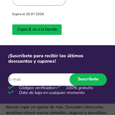
Expira el 20.07.2026
Copia & ve a la tienda
¡Suscríbete para recibir los últimos
descuentos y cupones!
Acerca de JetSmart
Suscríbete
¿Estás buscando una forma económica y segura de viajar
Códigos verificados
100% gratuito
dentro y fuera de Perú? ¡Jetsmart es la respuesta! Con
Date de baja en cualquier momento
más de 20 destinos disponibles, Jetsmart se ha
convertido en la opción preferida para aquellos que
desean viajar sin gastar de más. Descubre cómo esta
aerolínea ofrece vuelos cómodos, seguros y accesibles