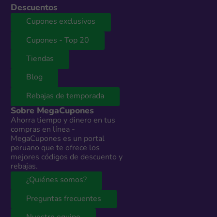
Descuentos
Cupones exclusivos
Cupones - Top 20
Tiendas
Blog
Rebajas de temporada
Sobre MegaCupones
Ahorra tiempo y dinero en tus
compras en línea -
MegaCupones es un portal
peruano que te ofrece los
mejores códigos de descuento y
rebajas.
¿Quiénes somos?
Preguntas frecuentes