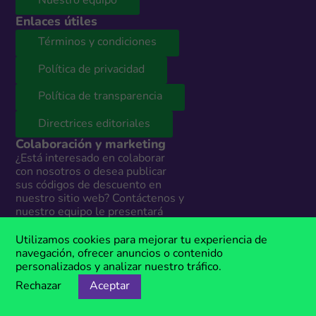
Nuestro equipo
Enlaces útiles
Términos y condiciones
Política de privacidad
Política de transparencia
Directrices editoriales
Colaboración y marketing
¿Está interesado en colaborar
con nosotros o desea publicar
sus códigos de descuento en
nuestro sitio web? Contáctenos y
nuestro equipo le presentará
todas las opciones según sus
necesidades. Estamos
Utilizamos cookies para mejorar tu experiencia de
disponibles todos los días en:
navegación, ofrecer anuncios o contenido
personalizados y analizar nuestro tráfico.
info@megacupones.pe
Rechazar
Aceptar
Marketing