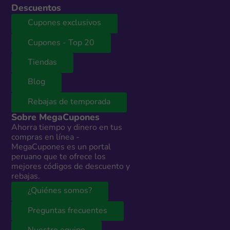
Descuentos
Cupones exclusivos
Cupones - Top 20
Tiendas
Blog
Rebajas de temporada
Sobre MegaCupones
Ahorra tiempo y dinero en tus
compras en línea -
MegaCupones es un portal
peruano que te ofrece los
mejores códigos de descuento y
rebajas.
¿Quiénes somos?
Preguntas frecuentes