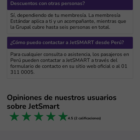
Descuentos con otras personas?
Sí, dependiendo de tu membresía. La membresía
Estándar aplica a ti y un acompañante, mientras que
la Grupal cubre hasta seis personas en total.
¿Cómo puedo contactar a JetSMART desde Perú?
Para cualquier consulta o asistencia, los pasajeros en
Perú pueden contactar a JetSMART a través del
formulario de contacto en su sitio web oficial o al 01
311 0005.
Opiniones de nuestros usuarios
sobre JetSmart
1 star
2 stars
3 stars
4 stars
5 stars
4.5 (2 calificaciones)