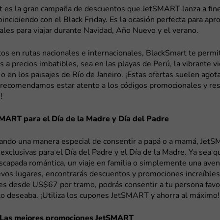
t es la gran campaña de descuentos que JetSMART lanza a fin
incidiendo con el Black Friday. Es la ocasión perfecta para apr
iales para viajar durante Navidad, Año Nuevo y el verano.
s en rutas nacionales e internacionales, BlackSmart te permit
s a precios imbatibles, sea en las playas de Perú, la vibrante v
o en los paisajes de Río de Janeiro. ¡Estas ofertas suelen agot
e recomendamos estar atento a los códigos promocionales y res
!
MART para el Día de la Madre y Día del Padre
cando una manera especial de consentir a papá o a mamá, Jet
xclusivas para el Día del Padre y el Día de la Madre. Ya sea q
scapada romántica, un viaje en familia o simplemente una aven
evos lugares, encontrarás descuentos y promociones increíbles
es desde US$67 por tramo, podrás consentir a tu persona favo
to deseaba. ¡Utiliza los cupones JetSMART y ahorra al máximo!
: Las mejores promociones JetSMART