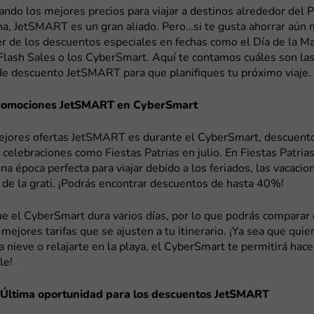
ando los mejores precios para viajar a destinos alrededor del 
a, JetSMART es un gran aliado. Pero…si te gusta ahorrar aún 
r de los descuentos especiales en fechas como el Día de la Ma
Flash Sales o los CyberSmart. Aquí te contamos cuáles son la
e descuento JetSMART para que planifiques tu próximo viaje.
promociones JetSMART en CyberSmart
ejores ofertas JetSMART es durante el CyberSmart, descuent
 celebraciones como Fiestas Patrias en julio. En Fiestas Patrias
na época perfecta para viajar debido a los feriados, las vacaci
 de la grati. ¡Podrás encontrar descuentos de hasta 40%!
e el CyberSmart dura varios días, por lo que podrás comparar
 mejores tarifas que se ajusten a tu itinerario. ¡Ya sea que quie
a nieve o relajarte en la playa, el CyberSmart te permitirá hace
le!
 Última oportunidad para los descuentos JetSMART