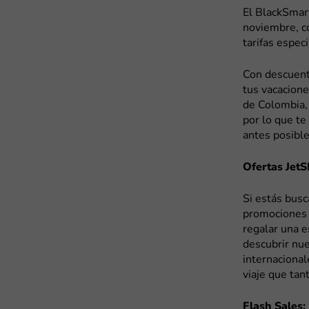
El BlackSmar
noviembre, co
tarifas espec
Con descuento
tus vacacione
de Colombia, 
por lo que t
antes posible
Ofertas JetS
Si estás bus
promociones e
regalar una e
descubrir nu
internacional
viaje que tan
Flash Sales