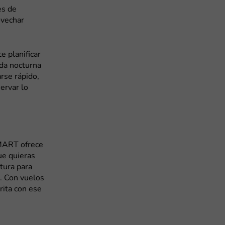
es de
ovechar
e planificar
ida nocturna
arse rápido,
ervar lo
SMART ofrece
ue quieras
tura para
. Con vuelos
rita con ese