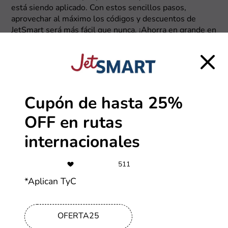
está siendo aplicado. Con estos sencillos pasos,
aprovechar al máximo los códigos y descuentos de
JetSmart será más fácil que nunca. ¡Ahorra en grande en
cada compra!
Cupón de hasta 25%
OFF en rutas
internacionales
511
*Aplican TyC
OFERTA25