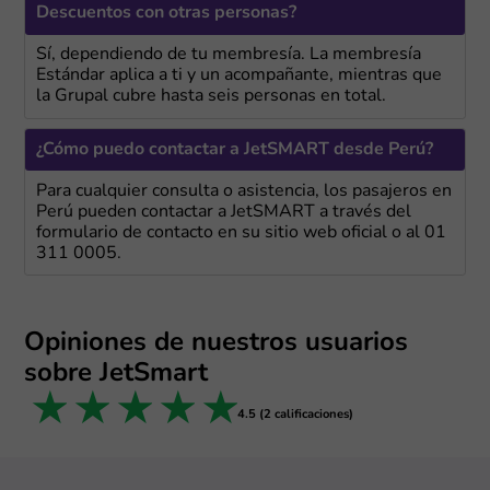
Descuentos con otras personas?
Sí, dependiendo de tu membresía. La membresía
Estándar aplica a ti y un acompañante, mientras que
la Grupal cubre hasta seis personas en total.
¿Cómo puedo contactar a JetSMART desde Perú?
Para cualquier consulta o asistencia, los pasajeros en
Perú pueden contactar a JetSMART a través del
formulario de contacto en su sitio web oficial o al 01
311 0005.
Opiniones de nuestros usuarios
sobre JetSmart
1 star
2 stars
3 stars
4 stars
5 stars
4.5 (2 calificaciones)