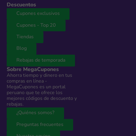
Descuentos
Cupones exclusivos
Cupones - Top 20
Tiendas
Blog
Rebajas de temporada
Sobre MegaCupones
Ahorra tiempo y dinero en tus
compras en línea -
MegaCupones es un portal
peruano que te ofrece los
mejores códigos de descuento y
rebajas.
¿Quiénes somos?
Preguntas frecuentes