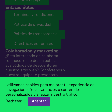
Nuestro equipo
Enlaces útiles
Términos y condiciones
Política de privacidad
Política de transparencia
Directrices editoriales
Colaboración y marketing
¿Está interesado en colaborar
con nosotros o desea publicar
sus códigos de descuento en
nuestro sitio web? Contáctenos y
nuestro equipo le presentará
todas las opciones según sus
necesidades. Estamos
Utilizamos cookies para mejorar tu experiencia de
disponibles todos los días en:
navegación, ofrecer anuncios o contenido
personalizados y analizar nuestro tráfico.
info@megacupones.pe
Rechazar
Aceptar
Marketing