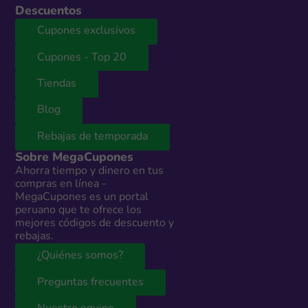
Descuentos
Cupones exclusivos
Cupones - Top 20
Tiendas
Blog
Rebajas de temporada
Sobre MegaCupones
Ahorra tiempo y dinero en tus
compras en línea -
MegaCupones es un portal
peruano que te ofrece los
mejores códigos de descuento y
rebajas.
¿Quiénes somos?
Preguntas frecuentes