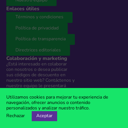
Nuestro equipo
Enlaces útiles
Términos y condiciones
Política de privacidad
Política de transparencia
Directrices editoriales
Colaboración y marketing
¿Está interesado en colaborar
con nosotros o desea publicar
sus códigos de descuento en
nuestro sitio web? Contáctenos y
nuestro equipo le presentará
todas las opciones según sus
necesidades. Estamos
Utilizamos cookies para mejorar tu experiencia de
disponibles todos los días en:
navegación, ofrecer anuncios o contenido
personalizados y analizar nuestro tráfico.
info@megacupones.pe
Rechazar
Aceptar
Marketing