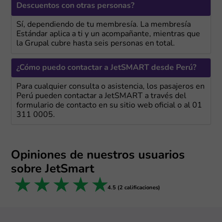
Descuentos con otras personas?
Sí, dependiendo de tu membresía. La membresía
Estándar aplica a ti y un acompañante, mientras que
la Grupal cubre hasta seis personas en total.
¿Cómo puedo contactar a JetSMART desde Perú?
Para cualquier consulta o asistencia, los pasajeros en
Perú pueden contactar a JetSMART a través del
formulario de contacto en su sitio web oficial o al 01
311 0005.
Opiniones de nuestros usuarios
sobre JetSmart
1 star
2 stars
3 stars
4 stars
5 stars
4.5 (2 calificaciones)