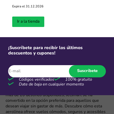
Expira el 31.12.2026
Ir a la tienda
¡Suscríbete para recibir los últimos
descuentos y cupones!
Suscríbete
Acerca de JetSmart
Códigos verificados
100% gratuito
¿Estás buscando una forma económica y segura de viajar
Date de baja en cualquier momento
dentro y fuera de Perú? ¡Jetsmart es la respuesta! Con
más de 20 destinos disponibles, Jetsmart se ha
convertido en la opción preferida para aquellos que
desean viajar sin gastar de más. Descubre cómo esta
aerolínea ofrece vuelos cómodos, seguros y accesibles