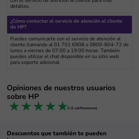
con el servicio de atención al cliente para más
detalles.
¿Cómo contactar al servicio de atención al cliente
de HP?
Puedes comunicarte con el servicio de atención al
cliente llamando al 01 701 6908 o 0800-804-72 de
lunes a viernes de 07:00 a 19:00 horas. También
puedes utilizar el chat disponible en su sitio web
para soporte adicional.
Opiniones de nuestros usuarios
sobre HP
1 star
2 stars
3 stars
4 stars
5 stars
5 (1 calificaciones)
Descuentos que también te pueden