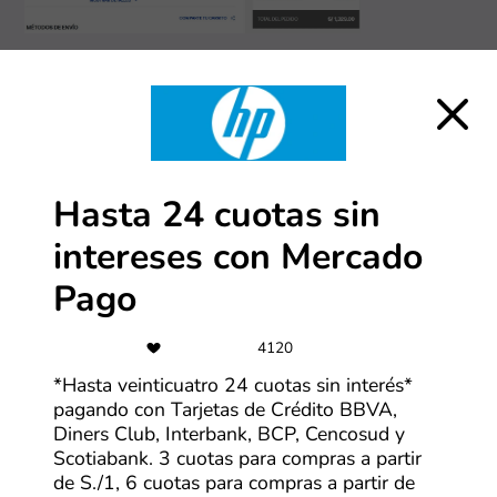
¿Qué pasa si no veo un cupón pero sí ofertas?
1. Encuentra la mejor oferta
Así como con los cupones, al hacer clic en HP,
encontrarás una serie de ofertas en la tienda. Revisa
cada uno y selecciona “Ver oferta” en la que te parezca
Hasta 24 cuotas sin
más atractiva.
intereses con Mercado
Pago
4120
*Hasta veinticuatro 24 cuotas sin interés*
pagando con Tarjetas de Crédito BBVA,
Diners Club, Interbank, BCP, Cencosud y
Scotiabank. 3 cuotas para compras a partir
2. Conoce los detalles y visita la tienda
de S./1, 6 cuotas para compras a partir de