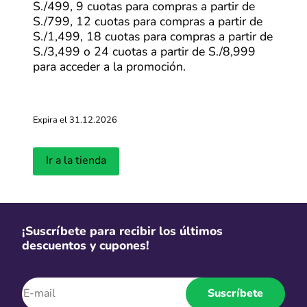
Se abrirá una ventana con mayor información de la
S./499, 9 cuotas para compras a partir de
oferta y debes hacer clic en “Ir a la tienda”. En cuestión
S./799, 12 cuotas para compras a partir de
de segundos, serás redirigido a la página web de HP.
S./1,499, 18 cuotas para compras a partir de
Estando allí, selecciona tus productos favoritos y
S./3,499 o 24 cuotas a partir de S./8,999
añadelos en tu carrito. No olvides revisar el resumen de
para acceder a la promoción.
tu compra para saber que tu descuento está siendo
aplicado. Con estos sencillos pasos, aprovechar al
máximo los códigos y descuentos de HP será más fácil
Expira el 31.12.2026
que nunca. ¡Ahorra en grande en cada compra!
Ir a la tienda
¡Suscríbete para recibir los últimos
descuentos y cupones!
Suscríbete