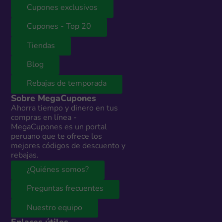
Cupones exclusivos
Cupones - Top 20
Tiendas
Blog
Rebajas de temporada
Sobre MegaCupones
Ahorra tiempo y dinero en tus
compras en línea -
MegaCupones es un portal
peruano que te ofrece los
mejores códigos de descuento y
rebajas.
¿Quiénes somos?
Preguntas frecuentes
Nuestro equipo