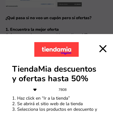
¿Qué pasa si no veo un cupón pero sí ofertas?
1. Encuentra la mejor oferta
Así como con los cupones, al hacer clic en HP,
encontrarás una serie de ofertas en la tienda. Revisa
cada uno y selecciona “Ver oferta” en la que te parezca
más atractiva.
TiendaMia descuentos
y ofertas hasta 50%
7808
1. Haz click en “Ir a la tienda”
2. Se abrirá el sitio web de la tienda
2. Conoce los detalles y visita la tienda
3. Selecciona los productos en descuento y