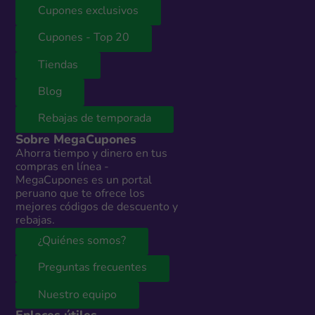
Cupones exclusivos
Cupones - Top 20
Tiendas
Blog
Rebajas de temporada
Sobre MegaCupones
Ahorra tiempo y dinero en tus
compras en línea -
MegaCupones es un portal
peruano que te ofrece los
mejores códigos de descuento y
rebajas.
¿Quiénes somos?
Preguntas frecuentes
Nuestro equipo