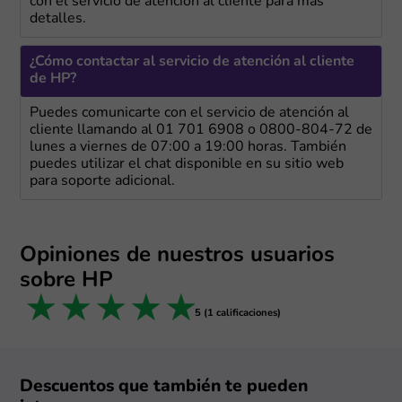
con el servicio de atención al cliente para más
detalles.
¿Cómo contactar al servicio de atención al cliente
de HP?
Puedes comunicarte con el servicio de atención al
cliente llamando al 01 701 6908 o 0800-804-72 de
lunes a viernes de 07:00 a 19:00 horas. También
puedes utilizar el chat disponible en su sitio web
para soporte adicional.
Opiniones de nuestros usuarios
sobre HP
1 star
2 stars
3 stars
4 stars
5 stars
5 (1 calificaciones)
Descuentos que también te pueden