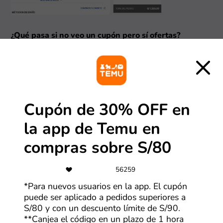
¿Qué pasa si no veo un cupón pero sí ofertas?
1. Encuentra la mejor oferta
Así como con los cupones, al hacer clic en HP,
encontrarás una serie de ofertas en la tienda. Revisa
cada uno y selecciona “Ver oferta” en la que te parezca
más atractiva.
Cupón de 30% OFF en
la app de Temu en
compras sobre S/80
56259
*Para nuevos usuarios en la app. El cupón
puede ser aplicado a pedidos superiores a
S/80 y con un descuento límite de S/90.
2. Conoce los detalles y visita la tienda
**Canjea el código en un plazo de 1 hora