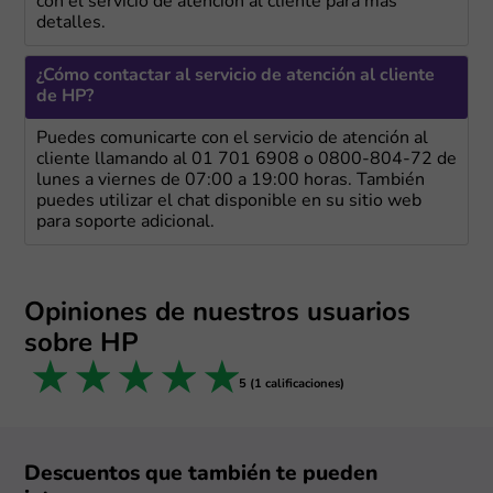
con el servicio de atención al cliente para más
detalles.
¿Cómo contactar al servicio de atención al cliente
de HP?
Puedes comunicarte con el servicio de atención al
cliente llamando al 01 701 6908 o 0800-804-72 de
lunes a viernes de 07:00 a 19:00 horas. También
puedes utilizar el chat disponible en su sitio web
para soporte adicional.
Opiniones de nuestros usuarios
sobre HP
1 star
2 stars
3 stars
4 stars
5 stars
5 (1 calificaciones)
Descuentos que también te pueden