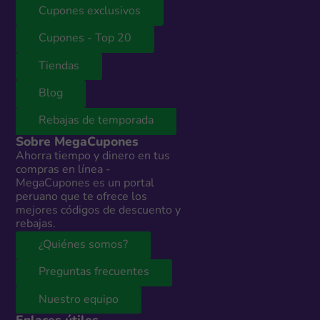
Cupones exclusivos
Cupones - Top 20
Tiendas
Blog
Rebajas de temporada
Sobre MegaCupones
Ahorra tiempo y dinero en tus
compras en línea -
MegaCupones es un portal
peruano que te ofrece los
mejores códigos de descuento y
rebajas.
¿Quiénes somos?
Preguntas frecuentes
Nuestro equipo