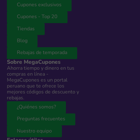
Cupones exclusivos
Cupones - Top 20
Tiendas
Blog
Rebajas de temporada
Sobre MegaCupones
Ahorra tiempo y dinero en tus
compras en línea -
MegaCupones es un portal
peruano que te ofrece los
mejores códigos de descuento y
rebajas.
¿Quiénes somos?
Preguntas frecuentes
Nuestro equipo