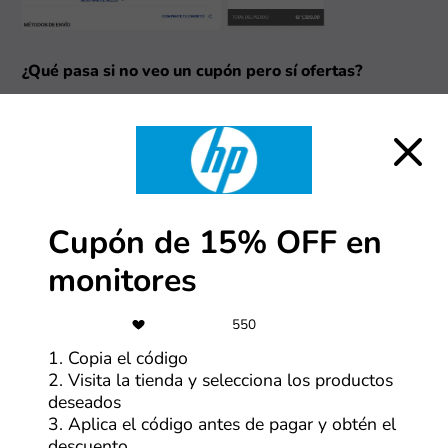
¿Qué pasa si no veo un cupón pero sí ofertas?
1. Encuentra la mejor oferta
Así como con los cupones, al hacer clic en HP,
encontrarás una serie de ofertas en la tienda. Revisa
cada uno y selecciona “Ver oferta” en la que te parezca
más atractiva.
Cupón de 15% OFF en
monitores
550
1. Copia el código
2. Visita la tienda y selecciona los productos
deseados
3. Aplica el código antes de pagar y obtén el
2. Conoce los detalles y visita la tienda
descuento