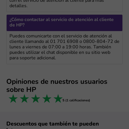
con el servicio de atención al cliente para más
detalles.
¿Cómo contactar al servicio de atención al cliente
de HP?
Puedes comunicarte con el servicio de atención al
cliente llamando al 01 701 6908 o 0800-804-72 de
lunes a viernes de 07:00 a 19:00 horas. También
puedes utilizar el chat disponible en su sitio web
para soporte adicional.
Opiniones de nuestros usuarios
sobre HP
1 star
2 stars
3 stars
4 stars
5 stars
5 (1 calificaciones)
Descuentos que también te pueden