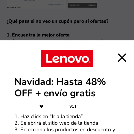
¿Qué pasa si no veo un cupón pero sí ofertas?
1. Encuentra la mejor oferta
Así como con los cupones, al hacer clic en HP,
encontrarás una serie de ofertas en la tienda. Revisa
cada uno y selecciona “Ver oferta” en la que te parezca
más atractiva.
Navidad: Hasta 48%
OFF + envío gratis
911
1. Haz click en “Ir a la tienda”
2. Se abrirá el sitio web de la tienda
2. Conoce los detalles y visita la tienda
3. Selecciona los productos en descuento y