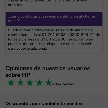
con el servicio de atención al cliente para más
detalles.
¿Cómo contactar al servicio de atención al cliente
de HP?
Puedes comunicarte con el servicio de atención al
cliente llamando al 01 701 6908 o 0800-804-72 de
lunes a viernes de 07:00 a 19:00 horas. También
puedes utilizar el chat disponible en su sitio web
para soporte adicional.
Opiniones de nuestros usuarios
sobre HP
1 star
2 stars
3 stars
4 stars
5 stars
5 (1 calificaciones)
Descuentos que también te pueden