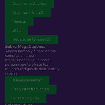
Cupones exclusivos
Cupones - Top 20
Tiendas
Blog
Rebajas de temporada
Sobre MegaCupones
Ahorra tiempo y dinero en tus
compras en línea -
MegaCupones es un portal
peruano que te ofrece los
mejores códigos de descuento y
rebajas.
¿Quiénes somos?
Preguntas frecuentes
Nuestro equipo