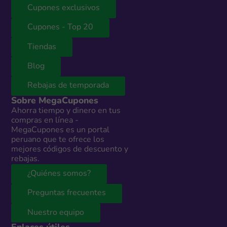
Cupones exclusivos
Cupones - Top 20
Tiendas
Blog
Rebajas de temporada
Sobre MegaCupones
Ahorra tiempo y dinero en tus
compras en línea -
MegaCupones es un portal
peruano que te ofrece los
mejores códigos de descuento y
rebajas.
¿Quiénes somos?
Preguntas frecuentes
Nuestro equipo