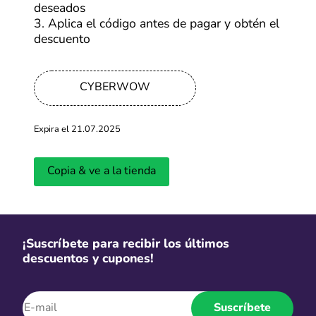
Se abrirá una ventana con mayor información de la
deseados
oferta y debes hacer clic en “Ir a la tienda”. En cuestión
3. Aplica el código antes de pagar y obtén el
de segundos, serás redirigido a la página web de HP.
descuento
Estando allí, selecciona tus productos favoritos y
añadelos en tu carrito. No olvides revisar el resumen de
tu compra para saber que tu descuento está siendo
CYBERWOW
aplicado. Con estos sencillos pasos, aprovechar al
máximo los códigos y descuentos de HP será más fácil
que nunca. ¡Ahorra en grande en cada compra!
Expira el 21.07.2025
Copia & ve a la tienda
¡Suscríbete para recibir los últimos
descuentos y cupones!
Suscríbete