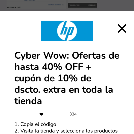
¿Qué pasa si no veo un cupón pero sí ofertas?
1. Encuentra la mejor oferta
Así como con los cupones, al hacer clic en HP,
encontrarás una serie de ofertas en la tienda. Revisa
Cyber Wow: Ofertas de
cada uno y selecciona “Ver oferta” en la que te parezca
más atractiva.
hasta 40% OFF +
cupón de 10% de
dscto. extra en toda la
tienda
334
1. Copia el código
2. Conoce los detalles y visita la tienda
2. Visita la tienda y selecciona los productos