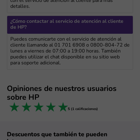
con el servicio de atención al cliente para más
detalles.
¿Cómo contactar al servicio de atención al cliente
de HP?
Puedes comunicarte con el servicio de atención al
cliente llamando al 01 701 6908 o 0800-804-72 de
lunes a viernes de 07:00 a 19:00 horas. También
puedes utilizar el chat disponible en su sitio web
para soporte adicional.
Opiniones de nuestros usuarios
sobre HP
1 star
2 stars
3 stars
4 stars
5 stars
5 (1 calificaciones)
Descuentos que también te pueden