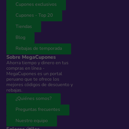
Cupones exclusivos
Cupones - Top 20
Tiendas
Blog
Rebajas de temporada
Sobre MegaCupones
Ahorra tiempo y dinero en tus
compras en línea -
MegaCupones es un portal
peruano que te ofrece los
mejores códigos de descuento y
rebajas.
¿Quiénes somos?
Preguntas frecuentes
Nuestro equipo