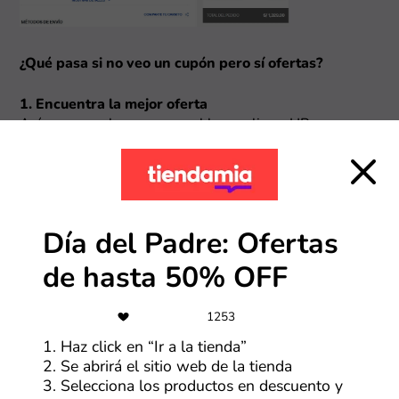
¿Qué pasa si no veo un cupón pero sí ofertas?
1. Encuentra la mejor oferta
Así como con los cupones, al hacer clic en HP,
encontrarás una serie de ofertas en la tienda. Revisa
cada uno y selecciona “Ver oferta” en la que te parezca
más atractiva.
Día del Padre: Ofertas
de hasta 50% OFF
1253
1. Haz click en “Ir a la tienda”
2. Se abrirá el sitio web de la tienda
2. Conoce los detalles y visita la tienda
3. Selecciona los productos en descuento y