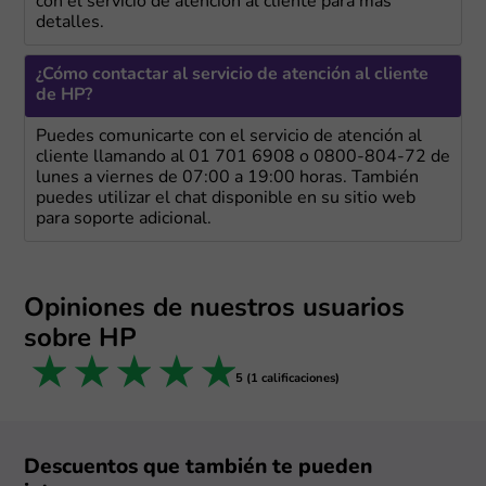
con el servicio de atención al cliente para más
detalles.
¿Cómo contactar al servicio de atención al cliente
de HP?
Puedes comunicarte con el servicio de atención al
cliente llamando al 01 701 6908 o 0800-804-72 de
lunes a viernes de 07:00 a 19:00 horas. También
puedes utilizar el chat disponible en su sitio web
para soporte adicional.
Opiniones de nuestros usuarios
sobre HP
1 star
2 stars
3 stars
4 stars
5 stars
5 (1 calificaciones)
Descuentos que también te pueden