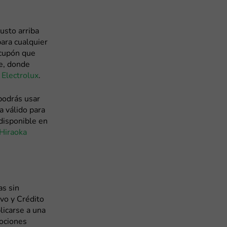
usto arriba
ara cualquier
 cupón que
ne, donde
o
Electrolux
.
podrás usar
a válido para
disponible en
Hiraoka
as sin
vo y Crédito
licarse a una
mociones