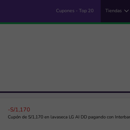
Cupones - Top 20
Tiendas
-S/1,170
Cupón de S/1,170 en lavaseca LG AI DD pagando con Interba