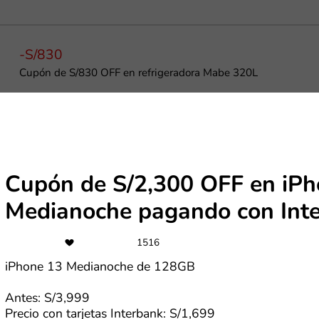
-S/830
Cupón de S/830 OFF en refrigeradora Mabe 320L
-S/1,100
Cupón de S/1,100 OFF en iPhone 17 Pro Max pagando con In
Cupón de S/2,300 OFF en iPh
Medianoche pagando con Int
1516
-S/700
iPhone 13 Medianoche de 128GB
Cupón de S/700 OFF en iPhone 15 pagando con Interbank
Antes: S/3,999
Precio con tarjetas Interbank: S/1,699