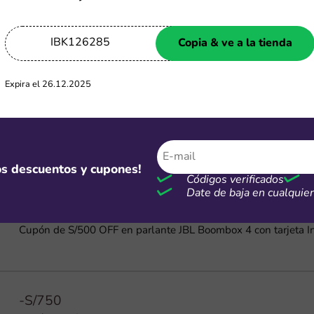
Cuotas
IBK126285
Copia & ve a la tienda
Dívidelo Interbank: Hasta 36 cuotas a tasa preferencial
Expira el 26.12.2025
Cupones actualizados el martes, 4 de agosto de 2026
ontrar alguno que aún funcione
mos descuentos y cupones!
Códigos verificados
Date de baja en cualqui
-S/500
Cupón de S/500 OFF en parlante JBL Boombox 4 con tarjeta I
-S/750