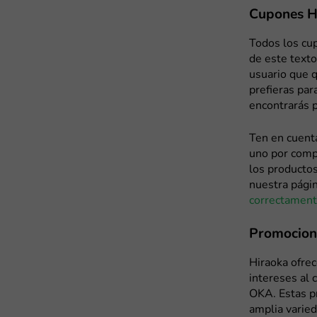
Cupones Hi
Todos los cup
de este texto
usuario que q
prefieras par
encontrarás 
Ten en cuent
uno por compr
los producto
nuestra págin
correctament
Promocione
Hiraoka ofrec
intereses al 
OKA. Estas p
amplia varie