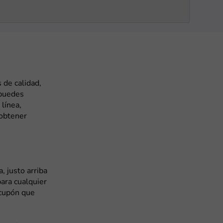
 de calidad,
 puedes
línea,
obtener
, justo arriba
ara cualquier
 cupón que