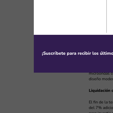
Electrolux e
Con varias ca
menaje, Elect
compartimos 
Descuentos 
Durante el C
de hasta 40%
perfecto para
¡Suscríbete para recibir los últi
adquirir una 
ahorrar espac
quienes busc
microondas co
diseño moder
Liquidación 
El fin de la 
del 7% adici