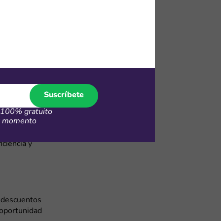
domésticos.
doras y
e
!
 descuentos
omento
Suscríbete
echar para
permite
100% gratuito
er momento
simismo,
s y
iciencia y
n descuentos
 oportunidad