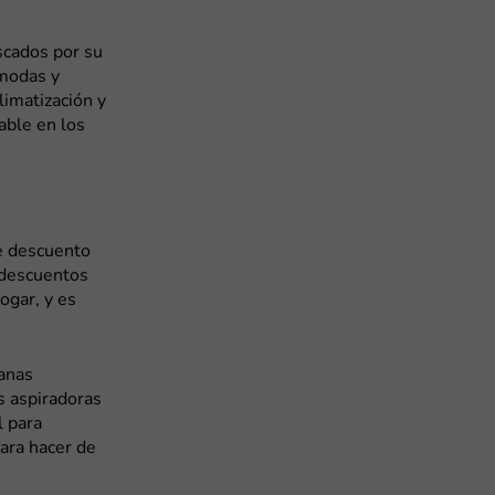
scados por su
ómodas y
limatización y
able en los
e descuento
e descuentos
ogar, y es
panas
s aspiradoras
l para
ara hacer de