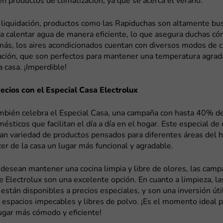
 en productos de climatización, ya que se acerca el verano.
 liquidación, productos como las Rapiduchas son altamente bu
a calentar agua de manera eficiente, lo que asegura duchas c
ás, los aires acondicionados cuentan con diversos modos de c
ación, que son perfectos para mantener una temperatura agrad
a casa. ¡Imperdible!
recios con el Especial Casa Electrolux
ambién celebra el Especial Casa, una campaña con hasta 40% d
ésticos que facilitan el día a día en el hogar. Este especial d
an variedad de productos pensados para diferentes áreas del h
cer de la casa un lugar más funcional y agradable.
desean mantener una cocina limpia y libre de olores, las cam
e Electrolux son una excelente opción. En cuanto a limpieza, la
 están disponibles a precios especiales, y son una inversión úti
espacios impecables y libres de polvo. ¡Es el momento ideal p
ugar más cómodo y eficiente!