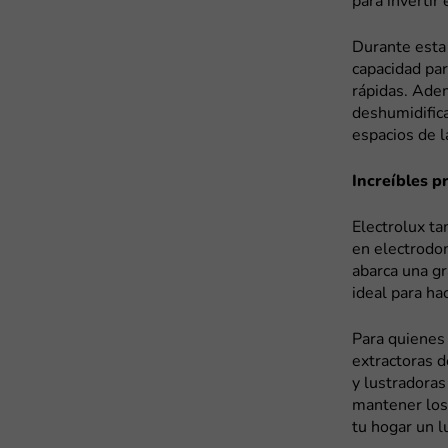
para invertir
Durante esta
capacidad par
rápidas. Adem
deshumidific
espacios de l
Increíbles p
Electrolux t
en electrodom
abarca una gr
ideal para ha
Para quienes 
extractoras d
y lustradoras
mantener los 
tu hogar un l