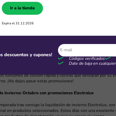
s una de las marcas más reconocidas en el mercado de electro
tegorías que abarcan desde lavadoras y cocinas hasta refrigera
Ir a la tienda
rolux ofrece atractivas promociones a lo largo del año. ¡Aquí t
las mejores épocas para aprovechar los descuentos Electrolux
Expira el 31.12.2026
Electrolux en CyberWow y CyberDays
yberWow y los CyberDays, Electrolux participa con increíbles
. Ambas campañas se realizan tres veces al año, siendo el m
 conseguir los mejores productos para el hogar. Puedes aprov
mos descuentos y cupones!
nueva lavadora con tecnologías avanzadas, o una lavaseca que 
Códigos verificados
Date de baja en cualqui
io en el hogar al combinar dos funciones en un solo equipo. A
an mejorar su experiencia en la cocina pueden encontrar horno
n funciones de cocción rápida y cocinas que destacan por su ef
no. ¡No dejes pasar estas promociones!
de invierno: Octubre con promociones Electrolux
temporada trae consigo la liquidación de invierno Electrolux, co
onal en productos seleccionados. Estos días son una excelente