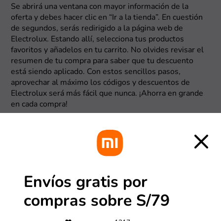
Se abrirá una ventana con mayor información de la
oferta y debes hacer clic en “Ir a la tienda”. En cuestión
de segundos, serás redirigido a la página web de
Electrolux. Estando allí, selecciona tus productos
favoritos y añadelos en tu carrito. No olvides revisar el
resumen de tu compra para saber que tu descuento
está siendo aplicado. Con estos sencillos pasos,
aprovechar al máximo los códigos y descuentos de
Electrolux será más fácil que nunca. ¡Ahorra en grande
en cada compra!
Envíos gratis por
compras sobre S/79