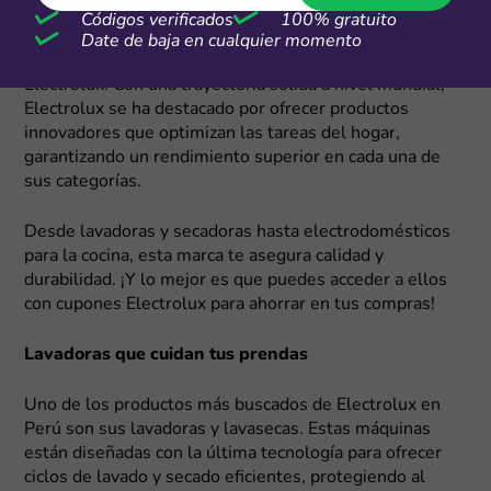
¿Estás buscando electrodomésticos que te faciliten la
Códigos verificados
100% gratuito
vida diaria y que, además, combinen tecnología,
Date de baja en cualquier momento
eficiencia y diseño? ¡Sin duda has escuchado de
Electrolux! Con una trayectoria sólida a nivel mundial,
Electrolux se ha destacado por ofrecer productos
innovadores que optimizan las tareas del hogar,
garantizando un rendimiento superior en cada una de
sus categorías.
Desde lavadoras y secadoras hasta electrodomésticos
para la cocina, esta marca te asegura calidad y
durabilidad. ¡Y lo mejor es que puedes acceder a ellos
con cupones Electrolux para ahorrar en tus compras!
Lavadoras que cuidan tus prendas
Uno de los productos más buscados de Electrolux en
Perú son sus lavadoras y lavasecas. Estas máquinas
están diseñadas con la última tecnología para ofrecer
ciclos de lavado y secado eficientes, protegiendo al