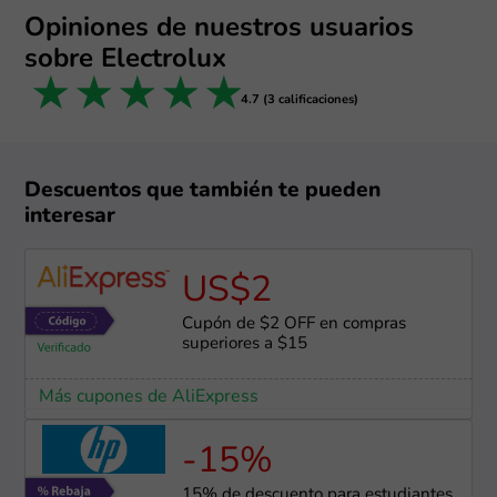
Opiniones de nuestros usuarios
sobre Electrolux
1 star
2 stars
3 stars
4 stars
5 stars
4.7 (3 calificaciones)
Descuentos que también te pueden
interesar
US$2
Cupón de $2 OFF en compras
superiores a $15
Más cupones de AliExpress
-15%
15% de descuento para estudiantes