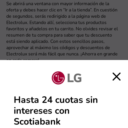
Se abrirá una ventana con mayor información de la
oferta y debes hacer clic en “Ir a la tienda”. En cuestión
de segundos, serás redirigido a la página web de
Electrolux. Estando allí, selecciona tus productos
favoritos y añadelos en tu carrito. No olvides revisar el
resumen de tu compra para saber que tu descuento
está siendo aplicado. Con estos sencillos pasos,
aprovechar al máximo los códigos y descuentos de
Electrolux será más fácil que nunca. ¡Ahorra en grande
en cada compra!
Hasta 24 cuotas sin
intereses con
Scotiabank