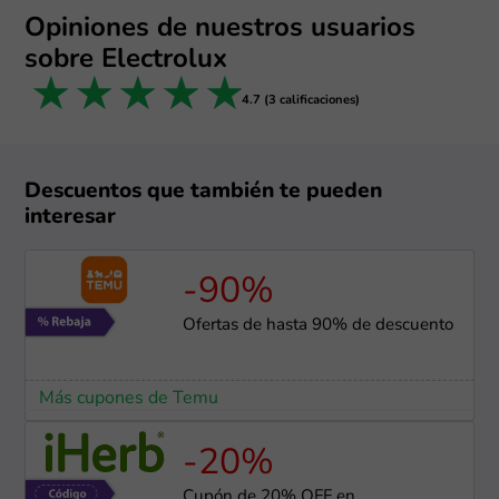
Opiniones de nuestros usuarios
sobre Electrolux
1 star
2 stars
3 stars
4 stars
5 stars
4.7 (3 calificaciones)
Descuentos que también te pueden
interesar
-90%
Ofertas de hasta 90% de descuento
Más cupones de Temu
-20%
Cupón de 20% OFF en