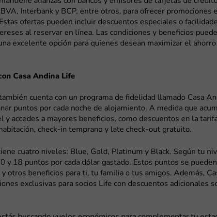
mantiene alianzas con bancos y emisores de tarjetas de crédit
BVA, Interbank y BCP, entre otros, para ofrecer promociones e
 Estas ofertas pueden incluir descuentos especiales o facilidad
tereses al reservar en línea. Las condiciones y beneficios puede
una excelente opción para quienes desean maximizar el ahorro
con Casa Andina Life
también cuenta con un programa de fidelidad llamado Casa And
anar puntos por cada noche de alojamiento. A medida que acu
l y accedes a mayores beneficios, como descuentos en la tarifa
abitación, check-in temprano y late check-out gratuito.
iene cuatro niveles: Blue, Gold, Platinum y Black. Según tu ni
0 y 18 puntos por cada dólar gastado. Estos puntos se pueden
 y otros beneficios para ti, tu familia o tus amigos. Además, C
ones exclusivas para socios Life con descuentos adicionales 
estás buscando vuelos económicos para complementar tu estad