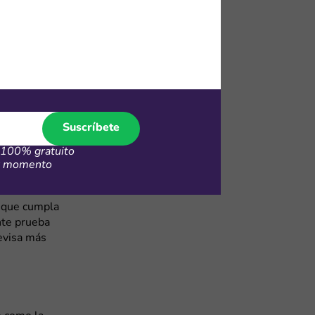
bajo o
áximo las
Suscríbete
ina, justo
uitos para
100% gratuito
s que copiar
er momento
e que cumpla
nte prueba
revisa más