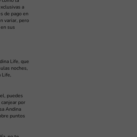
o como la
xclusivas a
es de pago en
n variar, pero
 en sus
ina Life, que
mulas noches,
 Life,
vel, puedes
 canjear por
asa Andina
sobre puntos
ía, no te