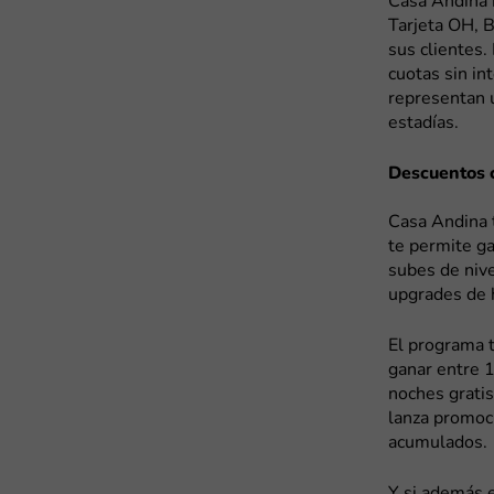
Casa Andina 
Tarjeta OH, B
sus clientes.
cuotas sin in
representan 
estadías.
Descuentos 
Casa Andina 
te permite g
subes de nive
upgrades de h
El programa t
ganar entre 1
noches gratis
lanza promoci
acumulados.
Y si además 