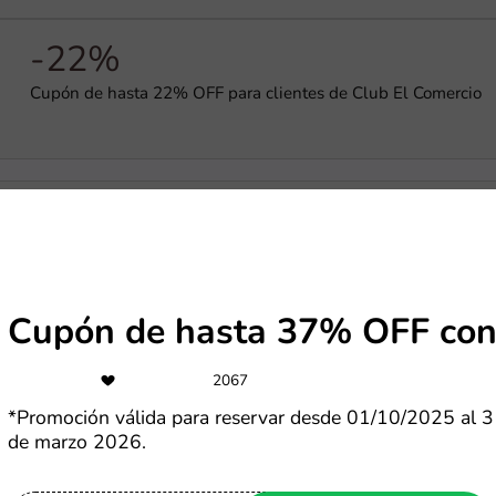
-22%
Cupón de hasta 22% OFF para clientes de Club El Comercio
-27%
Cupón de hasta 27% OFF con Peru Rail
Cupón de hasta 37% OFF con 
2067
ndina
*Promoción válida para reservar desde 01/10/2025 al 3
de marzo 2026.
s una cadena hotelera reconocida por ofrecer experiencias au
stinos del Perú. En nuestra página puedes encontrar cupones d