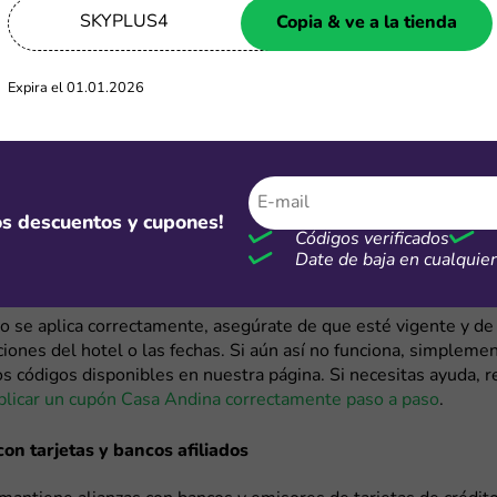
en ahorrar en tus reservas, ya sea para viajes de descanso, tra
SKYPLUS4
Copia & ve a la tienda
 fin de semana. Además, te contamos cuándo aprovechar al m
de temporada con descuentos especiales.
Expira el 01.01.2026
ontrar códigos de descuento Casa Andina?
a Andina disponibles en nuestra página
ones activos de Casa Andina están disponibles en nuestra pág
mos descuentos y cupones!
e texto. Se actualizan con frecuencia y son completamente grat
Códigos verificados
ario que quiera ahorrar en su reserva. Para usarlos, solo tiene
Date de baja en cualqui
licarlo durante el proceso de pago en el sitio oficial.
no se aplica correctamente, asegúrate de que esté vigente y d
ciones del hotel o las fechas. Si aún así no funciona, simpleme
os códigos disponibles en nuestra página. Si necesitas ayuda, 
licar un cupón Casa Andina correctamente paso a paso
.
on tarjetas y bancos afiliados