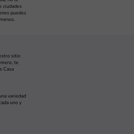
re ciudades
iones puedes
 menos.
stro sitio
imero, te
es Casa
 una variedad
cada uno y