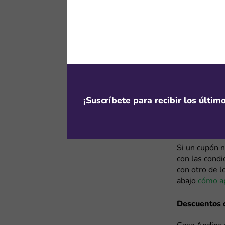
que te permit
escapadas de
promociones 
¿Cómo enc
Cupones Cas
Todos los cup
¡Suscríbete para recibir los últi
arriba de est
cualquier usu
el código y ap
Si un cupón 
con las condi
con otro de l
abajo
cómo ap
Descuentos c