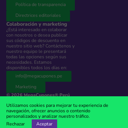
Política de transparencia
Directrices editoriales
Colaboración y marketing
¿Está interesado en colaborar
con nosotros o desea publicar
sus códigos de descuento en
nuestro sitio web? Contáctenos y
nuestro equipo le presentará
todas las opciones según sus
necesidades. Estamos
disponibles todos los días en:
info@megacupones.pe
Marketing
© 2026 MegaCupones® Perú
Este sitio web contiene enlaces de afiliados a productos y servicios de
Utilizamos cookies para mejorar tu experiencia de
terceros. Si realizas una compra a través de estos enlaces, podemos
navegación, ofrecer anuncios o contenido
recibir una comisión sin costo adicional para ti. MegaCupones® es una
personalizados y analizar nuestro tráfico.
marca registrada, propiedad de Anima Media.
Rechazar
Aceptar