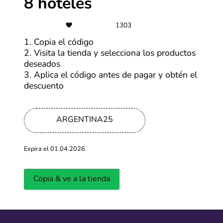
8 hoteles
1303
1. Copia el código
2. Visita la tienda y selecciona los productos
deseados
3. Aplica el código antes de pagar y obtén el
descuento
ARGENTINA25
Acerca de Casa Andina
Expira el 01.04.2026
¿En búsqueda de tu próxima escapada para salir de tu
rutina? Casa Andina, una cadena de hoteles con
Copia & ve a la tienda
presencia en más de 30 destinos alrededor del Perú, te
ofrece una experiencia única en los lugares más
impresionantes del país. Desde la relajante Casa
Andina Paracas hasta el encanto de Casa Andina Valle