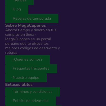
Tiendas
Blog
Rebajas de temporada
Sobre MegaCupones
Ahorra tiempo y dinero en tus
compras en línea -
MegaCupones es un portal
peruano que te ofrece los
mejores códigos de descuento y
rebajas.
¿Quiénes somos?
Preguntas frecuentes
Nuestro equipo
Enlaces útiles
Términos y condiciones
Política de privacidad