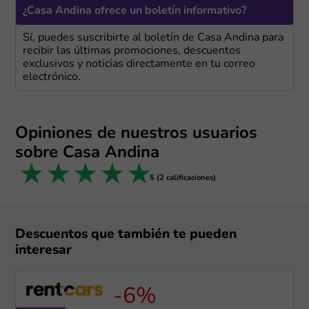
¿Casa Andina ofrece un boletín informativo?
Sí, puedes suscribirte al boletín de Casa Andina para
recibir las últimas promociones, descuentos
exclusivos y noticias directamente en tu correo
electrónico.
Opiniones de nuestros usuarios
sobre Casa Andina
1 star
2 stars
3 stars
4 stars
5 stars
5 (2 calificaciones)
Descuentos que también te pueden
interesar
-6%