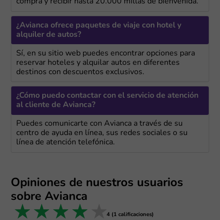
compra y recibir hasta 20.000 millas de bienvenida.
¿Avianca ofrece paquetes de viaje con hotel y
alquiler de autos?
Sí, en su sitio web puedes encontrar opciones para
reservar hoteles y alquilar autos en diferentes
destinos con descuentos exclusivos.
¿Cómo puedo contactar con el servicio de atención
al cliente de Avianca?
Puedes comunicarte con Avianca a través de su
centro de ayuda en línea, sus redes sociales o su
línea de atención telefónica.
Opiniones de nuestros usuarios
sobre Avianca
1 star
2 stars
3 stars
4 stars
5 stars
4 (1 calificaciones)